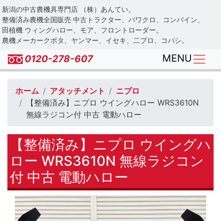
Skip
新潟の中古農機具専門店 （株）あんてい。
to
整備済み農機全国販売 中古トラクター、パワクロ、コンバイン、
main
田植機 ウィングハロー、モア、フロントローダー。
農機メーカークボタ、ヤンマー、イセキ、二プロ、コバシ。
content
MENU
0120-278-607
ホーム
アタッチメント
ニプロ
【整備済み】ニプロ ウイングハロー WRS3610N
無線ラジコン付 中古 電動ハロー
【整備済み】ニプロ ウイングハ
ロー WRS3610N 無線ラジコン
付 中古 電動ハロー