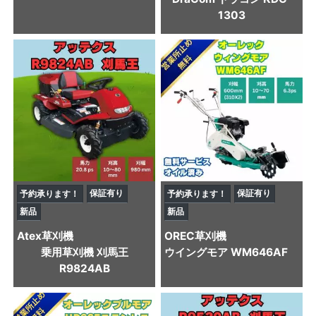
1303
保証有り
保証有り
予約承ります！
予約承ります！
新品
新品
Atex
草刈機
OREC
草刈機
乗用草刈機 刈馬王
ウイングモア WM646AF
R9824AB