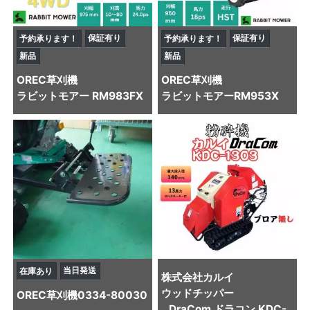
保証有り
保証有り
予約承ります！
予約承ります！
新品
新品
OREC
草刈機
OREC
草刈機
ラビットモアー RM983FX
ラビットモアーRM953X
当日発送
在庫あり
株式会社カルイ
ウッドチッパー
OREC
草刈機
0334-80030
DraCom ドラコン KDC-