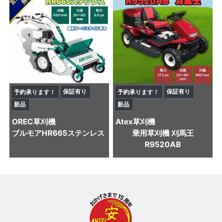
保証有り
保証有り
予約承ります！
予約承ります！
新品
新品
OREC
草刈機
Atex
草刈機
ブルモアHR665ステンレス
乗用草刈機 刈馬王
R9520AB