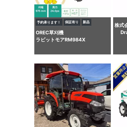
保証有り
新品
予約承ります！
株式
D
OREC
草刈機
ラビットモアRM984X