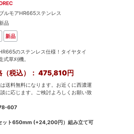
OREC
ブルモアHR665ステンレス
新品
り
新品
R665のステンレス仕様！タイヤタイ
走式草刈機。
税込）： 475,810円
めは送料無料になります。お近くに西濃運
相談に応じます。ご検討よろしくお願い致
8-607
ット650
mm (+24,200円）組み立て可