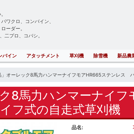
Skip
to
い。
main
、パワクロ、コンバイン、
content
トローダー。
、二プロ、コバシ。
ンバイン
アタッチメント
草刈機
除雪機
新品農
品」オーレック8馬力ハンマーナイフモアHR665ステンレス 
ク8馬力ハンマーナイフモ
イフ式の自走式草刈機
品名