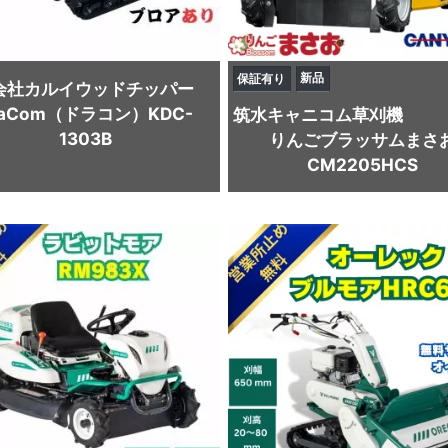
新品
保証有り
会社カルイ
ウッドチッパー
raCom（ドラコン）KDC-
筑水キャニコム
草刈機
1303B
りんごブラッサムまさ
CM2205HCS