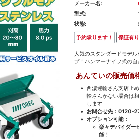
メーカー名
型式
状態
予約承ります！
保証有
人気のスタンダードモデルH
プ！ハンマーナイフ式の自
あんていの販売価格（
西濃運輸さん支店止
輸さんがない場合は
します。
お問合せ先：0120-27
オプション可能：
楽々デバイダーセ
能！