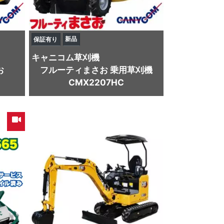
新品
保証有り
キャニコム
草刈機
お
フルーティまさお 乗用草刈機
CMX2207HC