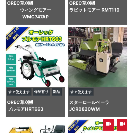
OREC
草刈機
OREC
草刈機
ウィングモアー
ラビットモアー RMT110
WMC747AP
保証有り
新品
すぐ使えます
すぐ使えます
OREC
草刈機
スター
ロールベーラ
ブルモアHRT663
JCR0820WM
,