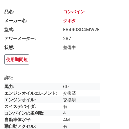
品名
コンバイン
メーカー名
クボタ
型式
ER460SD4MW2E
アワーメーター
287
状態
整備中
使用期間短
詳細
馬力
60
エンジンオイルエレメント
交換済
エンジンオイル
交換済
スイスデバイダ
有
コンバインの条刈数
4
自動車体水平
4M
動自動アクセル
有