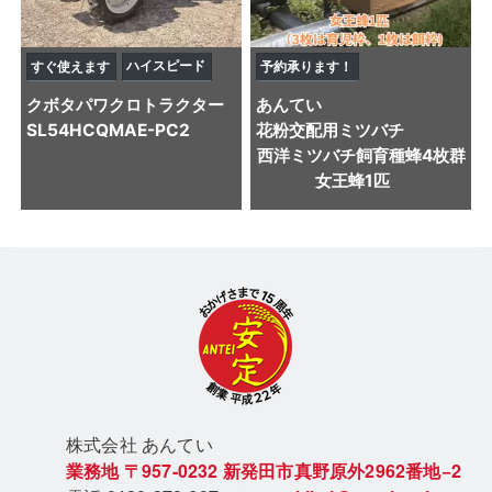
ハイスピード
すぐ使えます
予約承ります！
クボタ
パワクロトラクター
あんてい
SL54HCQMAE-PC2
花粉交配用ミツバチ
西洋ミツバチ飼育種蜂4枚群
女王蜂1匹
株式会社 あん
てい
業務地
〒957-0232
新発田市真野原外2962番地−2