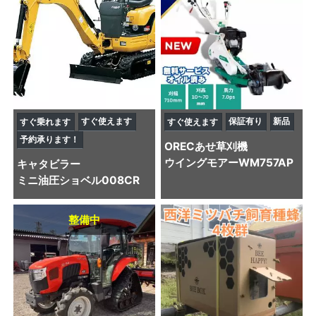
すぐ使えます
保証有り
新品
すぐ乗れます
すぐ使えます
予約承ります！
OREC
あせ草刈機
ウイングモアーWM757AP
キャタビラー
ミニ油圧ショベル
008CR
整備中