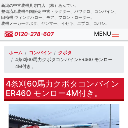
Skip
新潟の中古農機具専門店 （株）あんてい。
to
整備済み農機全国販売 中古トラクター、パワクロ、コンバイン、
main
田植機 ウィングハロー、モア、フロントローダー。
農機メーカークボタ、ヤンマー、イセキ、二プロ、コバシ。
content
MENU
0120-278-607
ホーム
コンバイン
クボタ
4条刈60馬力クボタコンバインER460 モンロー
4M付き。
4条刈60馬力クボタコンバイン
ER460 モンロー4M付き。