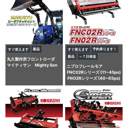
新品
予約承ります！
すぐ使えます
すぐ使えます
新品
～７日発送
丸久製作所
フロントローダ
マイティサン Mighty Son
ニプロ
フレールモア
FNC02Rシリーズ (11~45ps)
FNO2Rシリーズ (40~65ps)