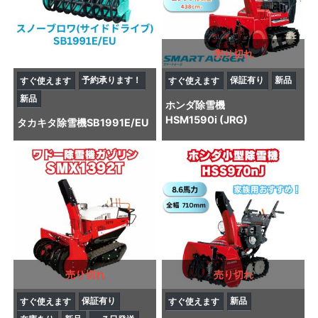
売り切れ
予約承ります！
保証有り
新品
すぐ使えます
すぐ使えます
新品
ホンダ
除雪機
HSM1590i (JRG)
タカキタ
除雪機
SB1991E/EU
売り切れ
売り切れ
保証有り
新品
すぐ使えます
すぐ使えます