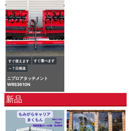
すぐ運べます
すぐ使えます
～７日発送
ニプロ
アタッチメント
WRS3610N
新品