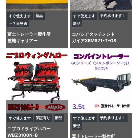
新品
予約承ります！
すぐ使えます
すぐ使えます
～７日発送
新品
冨士トレーラー製作所
コバシ
アタッチメント
整地キャリアー
ガイアXRM871-T-OS
売り切れ
保証有り
新品
予約承ります！
すぐ使えます
すぐ使えます
新品
ニプロ
ドライブハロー
WBZ3100N-B
冨士トレーラー製作所