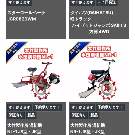
～７日発送
すぐ使えます
すぐ使えます
スター
ロールベーラ
ダイハツ(DAIHATSU)
JCR0820WM
軽トラック
ハイゼットジャンボ SAIIIt 3
方開 4WD
予約承ります！
予約承ります！
すぐ使えます
すぐ使えます
保証有り
新品
保証有り
新品
大竹製作所
溝切機
大竹製作所
溝切機
NL-1 JS型・JK型
NR-1 JS型・JK型