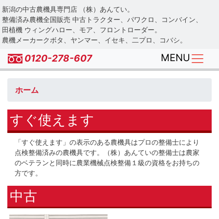
Skip
新潟の中古農機具専門店 （株）あんてい。
to
整備済み農機全国販売 中古トラクター、パワクロ、コンバイン、
main
田植機 ウィングハロー、モア、フロントローダー。
農機メーカークボタ、ヤンマー、イセキ、二プロ、コバシ。
content
MENU
0120-278-607
ホーム
すぐ使えます
「すぐ使えます」の表示のある農機具はプロの整備士により
点検整備済みの農機具です。（株）あんていの整備士は農家
のベテランと同時に農業機械点検整備１級の資格をお持ちの
方です。
中古