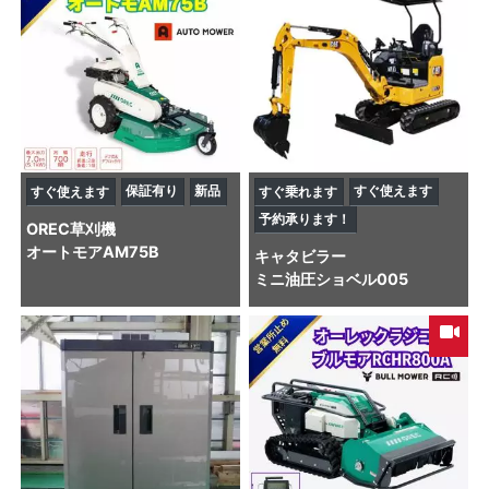
保証有り
新品
すぐ使えます
すぐ使えます
すぐ乗れます
予約承ります！
OREC
草刈機
オートモアAM75B
キャタビラー
ミニ油圧ショベル
005