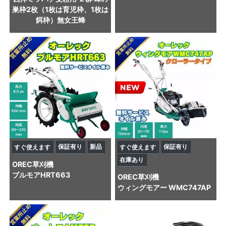
巣枠2枚（1枚は育児枠、1枚は
餌枠）無女王蜂
保証有り
新品
保証有り
すぐ使えます
すぐ使えます
在庫あり
OREC
草刈機
ブルモアHRT663
OREC
草刈機
ウィングモアー WMC747AP