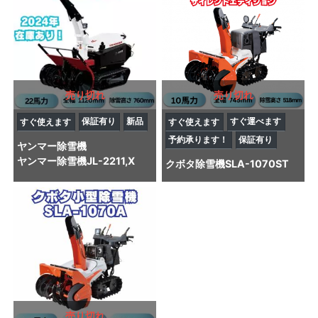
売り切れ
売り切れ
保証有り
新品
すぐ運べます
すぐ使えます
すぐ使えます
予約承ります！
保証有り
ヤンマー
除雪機
ヤンマー除雪機JL-2211,X
クボタ
除雪機
SLA-1070ST
売り切れ