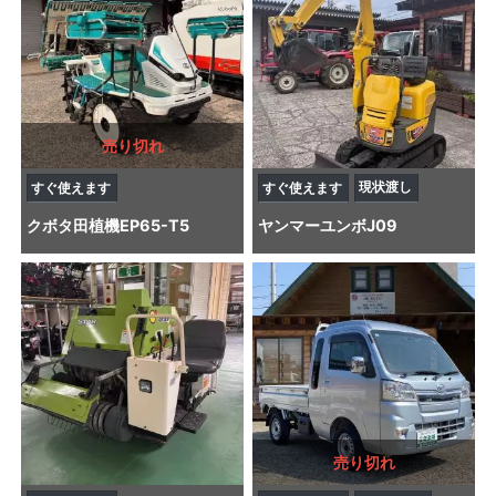
売り切れ
現状渡し
すぐ使えます
すぐ使えます
クボタ
田植機
EP65-T5
ヤンマー
ユンボ
J09
売り切れ