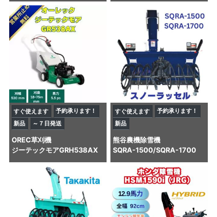
予約承ります！
予約承ります！
すぐ使えます
すぐ使えます
新品
～７日発送
新品
OREC
草刈機
熊谷農機
除雪機
ジーテックモアGRH538AX
SQRA-1500/SQRA-1700