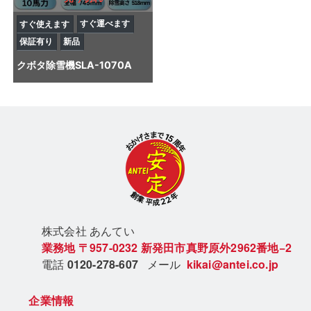
すぐ運べます
すぐ使えます
保証有り
新品
クボタ
除雪機
SLA-1070A
株式会社 あん
てい
業務地
〒957-0232
新発田市真野原外2962番地−2
電話
0120-278-607
メール
kikai@antei.co.jp
企業情報