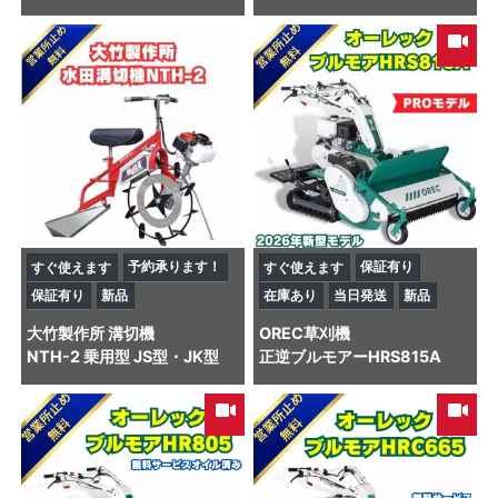
予約承ります！
保証有り
すぐ使えます
すぐ使えます
保証有り
新品
在庫あり
当日発送
新品
大竹製作所
溝切機
OREC
草刈機
NTH-2 乗用型 JS型・JK型
正逆ブルモアーHRS815A