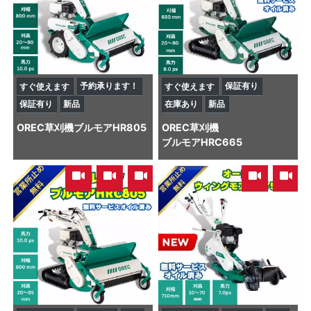
予約承ります！
保証有り
すぐ使えます
すぐ使えます
保証有り
新品
在庫あり
新品
OREC
草刈機
ブルモアHR805
OREC
草刈機
ブルモアHRC665
,
,
,