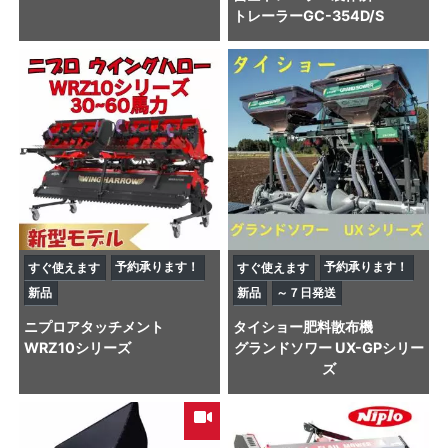
トレーラー
GC-354D/S
予約承ります！
予約承ります！
すぐ使えます
すぐ使えます
新品
新品
～７日発送
ニプロ
アタッチメント
タイショー
肥料散布機
WRZ10シリーズ
グランドソワー UX-GPシリー
ズ