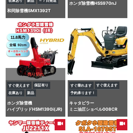
在庫あり
新品
～７日発送
ホンダ
除雪機
HSS970nJ
和同
除雪機
SMX1392T
売り切れ
保証有り
すぐ使えます
すぐ使えます
すぐ乗れます
在庫あり
新品
予約承ります！
ホンダ
除雪機
キャタビラー
ハイブリッドHSM1390i(JR)
ミニ油圧ショベル
008CR