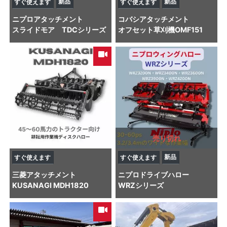
新品
新品
すぐ使えます
すぐ使えます
ニプロ
アタッチメント
コバシ
アタッチメント
スライドモア TDCシリーズ
オフセット草刈機OMF151
売り切れ
新品
すぐ使えます
すぐ使えます
三菱
アタッチメント
ニプロ
ドライブハロー
KUSANAGI MDH1820
WRZシリーズ