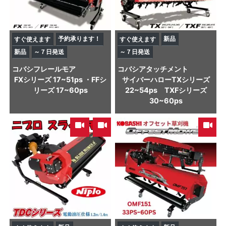
予約承ります！
新品
すぐ使えます
すぐ使えます
新品
～７日発送
～７日発送
コバシ
フレールモア
コバシ
アタッチメント
FXシリーズ 17~51ps ・FFシ
サイバーハローTXシリーズ
リーズ 17~60ps
22~54ps TXFシリーズ
30~60ps
,