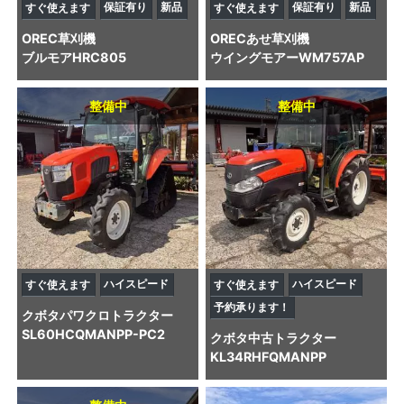
保証有り
新品
保証有り
新品
すぐ使えます
すぐ使えます
OREC
草刈機
OREC
あせ草刈機
ブルモアHRC805
ウイングモアーWM757AP
整備中
整備中
ハイスピード
ハイスピード
すぐ使えます
すぐ使えます
予約承ります！
クボタ
パワクロトラクター
SL60HCQMANPP-PC2
クボタ
中古トラクター
KL34RHFQMANPP