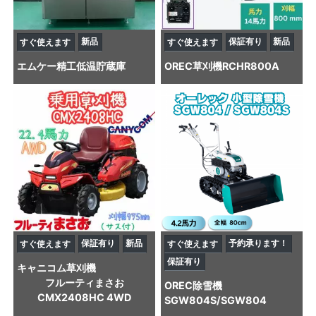
新品
保証有り
新品
すぐ使えます
すぐ使えます
エムケー精工
低温貯蔵庫
OREC
草刈機
RCHR800A
保証有り
新品
予約承ります！
すぐ使えます
すぐ使えます
保証有り
キャニコム
草刈機
フルーティまさお
OREC
除雪機
CMX2408HC 4WD
SGW804S/SGW804