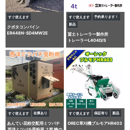
予約承ります！
すぐ使えます
すぐ使えます
新品
クボタ
コンバイン
ER448N-SD4MW2E
冨士トレーラー製作所
トレーラー
L404D/S
在庫あり
保証有り
新品
すぐ使えます
すぐ使えます
あんてい
花粉交配用ミツバチ
OREC
草刈機
ブルモアHR403
西洋ミツバチ受粉用 ２群 蜂の