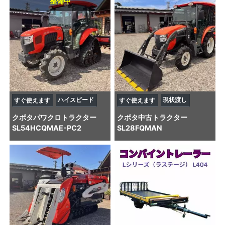
整備中
ハイスピード
現状渡し
すぐ使えます
すぐ使えます
クボタ
パワクロトラクター
クボタ
中古トラクター
SL54HCQMAE-PC2
SL28FQMAN