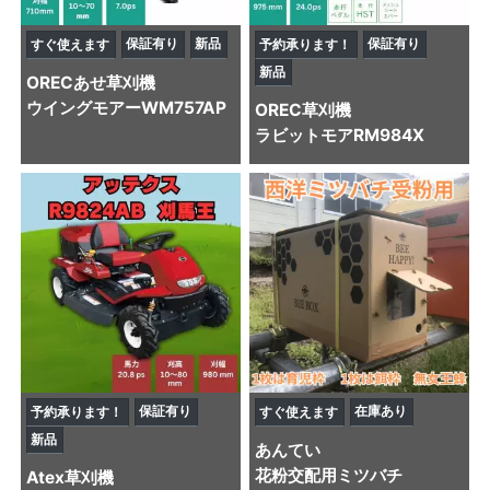
保証有り
新品
保証有り
すぐ使えます
予約承ります！
新品
OREC
あせ草刈機
ウイングモアーWM757AP
OREC
草刈機
ラビットモアRM984X
保証有り
在庫あり
予約承ります！
すぐ使えます
新品
あんてい
花粉交配用ミツバチ
Atex
草刈機