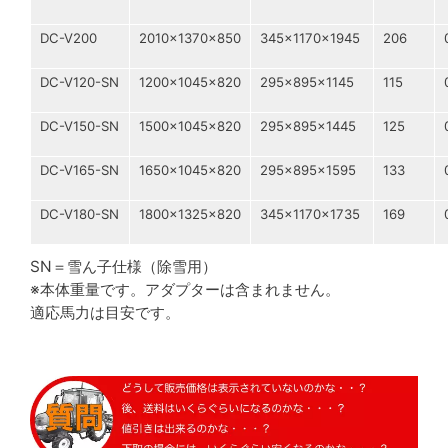
DC-V200
2010×1370×850
345×1170×1945
206
DC-V120-SN
1200×1045×820
295×895×1145
115
DC-V150-SN
1500×1045×820
295×895×1445
125
DC-V165-SN
1650×1045×820
295×895×1595
133
DC-V180-SN
1800×1325×820
345×1170×1735
169
SN＝雪ん子仕様（除雪用）
※本体重量です。アダプターは含まれません。
適応馬力は目安です。