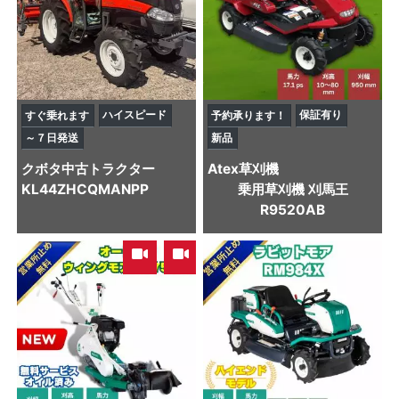
ハイスピード
保証有り
すぐ乗れます
予約承ります！
～７日発送
新品
クボタ
中古トラクター
Atex
草刈機
KL44ZHCQMANPP
乗用草刈機 刈馬王
R9520AB
,