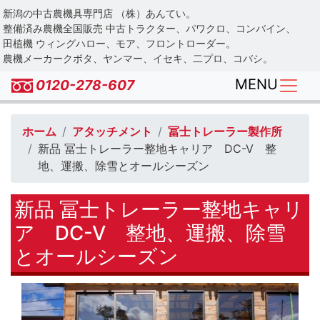
Skip
新潟の中古農機具専門店 （株）あんてい。
to
整備済み農機全国販売 中古トラクター、パワクロ、コンバイン、
main
田植機 ウィングハロー、モア、フロントローダー。
農機メーカークボタ、ヤンマー、イセキ、二プロ、コバシ。
content
MENU
0120-278-607
ホーム
アタッチメント
冨士トレーラー製作所
新品 冨士トレーラー整地キャリア DC-V 整
地、運搬、除雪とオールシーズン
新品 冨士トレーラー整地キャリ
ア DC-V 整地、運搬、除雪
とオールシーズン