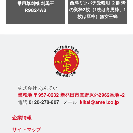
西洋ミツバチ受粉用 ２群 蜂
乗用草刈機 刈馬王
の巣枠2枚（1枚は育児枠、1
R9824AB
枚は餌枠）無女王蜂
株式会社 あん
てい
業務地
〒957-0232
新発田市真野原外2962番地−2
電話
0120-278-607
メール
kikai@antei.co.jp
企業情報
サイトマップ