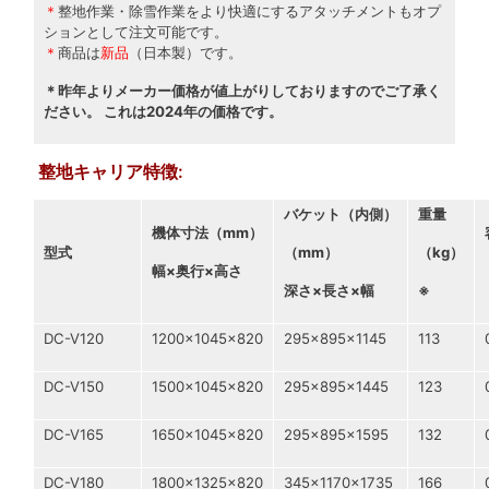
＊
整地作業・除雪作業をより快適にするアタッチメントもオプ
ションとして注文可能です。
＊
商品は
新品
（日本製）です。
＊昨年よりメーカー価格が値上がりしておりますのでご了承く
ださい。 これは2024年の価格です。
整地キャリア特徴:
バケット（内側）
重量
機体寸法（mm）
型式
（mm）
（kg）
幅×奥行×高さ
深さ×長さ×幅
※
DC-V120
1200×1045×820
295×895×1145
113
DC-V150
1500×1045×820
295×895×1445
123
DC-V165
1650×1045×820
295×895×1595
132
DC-V180
1800×1325×820
345×1170×1735
166