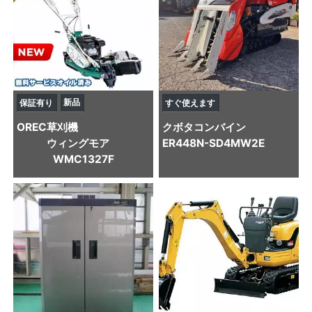
新品
保証有り
すぐ使えます
OREC
草刈機
クボタ
コンバイン
ウィングモア
ER448N-SD4MW2E
WMC1327F