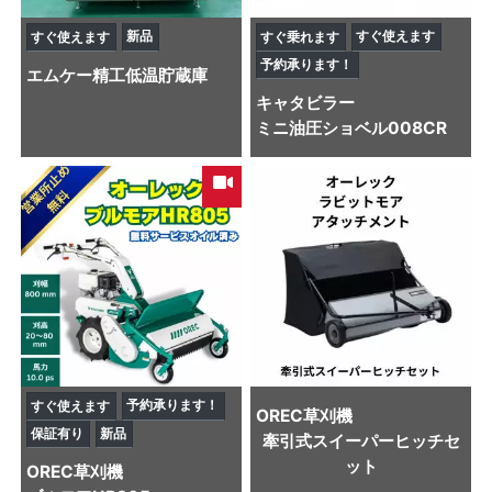
新品
すぐ使えます
すぐ使えます
すぐ乗れます
予約承ります！
エムケー精工
低温貯蔵庫
キャタビラー
ミニ油圧ショベル
008CR
予約承ります！
すぐ使えます
OREC
草刈機
保証有り
新品
牽引式スイーパーヒッチセ
ット
OREC
草刈機