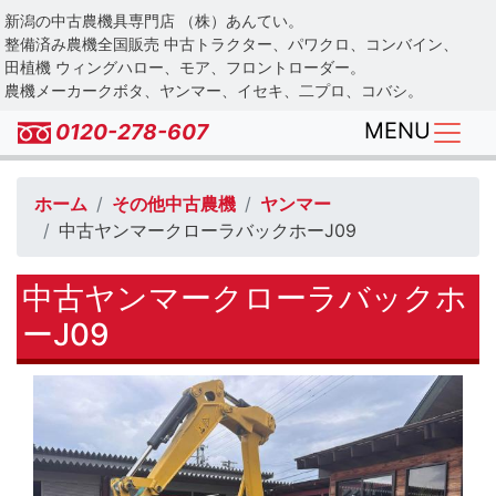
Skip
新潟の中古農機具専門店 （株）あんてい。
to
整備済み農機全国販売 中古トラクター、パワクロ、コンバイン、
main
田植機 ウィングハロー、モア、フロントローダー。
農機メーカークボタ、ヤンマー、イセキ、二プロ、コバシ。
content
MENU
0120-278-607
ホーム
その他中古農機
ヤンマー
中古ヤンマークローラバックホーJ09
中古ヤンマークローラバックホ
ーJ09