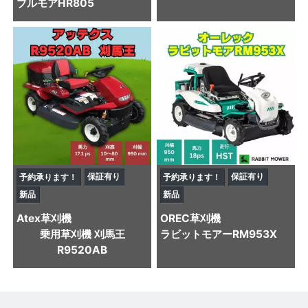
ブルモアHR805
保証有り
保証有り
予約承ります！
予約承ります！
新品
新品
Atex
草刈機
OREC
草刈機
乗用草刈機 刈馬王
ラビットモアーRM953X
R9520AB