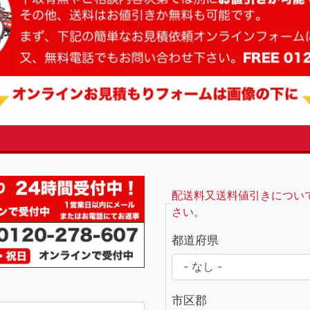
fsRight
配送料又送料値引きについ
さい。
都道府県
市区郡