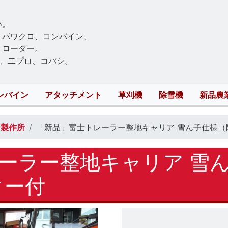
Skip
to
い。
main
、パワクロ、コンバイン、
content
トローダー。
、二プロ、コバシ。
ンバイン
アタッチメント
草刈機
除雪機
新品農
ー製作所
「新品」富士トレーラー整地キャリア 雪ん子仕様（
ーラー整地キャリア 雪
ター付