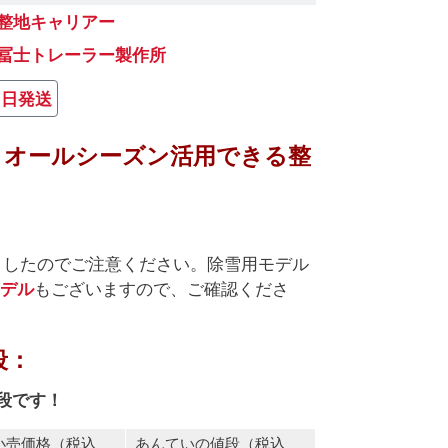
整地キャリアー
冨士トレーラー製作所
７日発送
とオールシーズン活用できる整
れましたのでご注意ください。除雪用モデル
デル
もございますので、ご確認くださ
段：
段です！
小売価格（税込
あんていの値段（税込