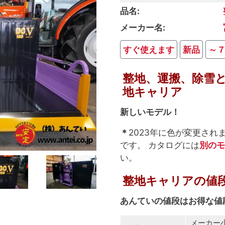
品名
メーカー名
すぐ使えます
新品
～
整地、運搬、除雪
地キャリア
新しいモデル！
＊
2023年に色が変更さ
です。 カタログには
別のモ
い。
整地キャリアの値
あんていの値段はお得な値
メーカー