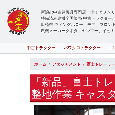
新潟の中古農機具専門店 （株）あんて
整備済み農機全国販売 中古トラクター
田植機 ウィングハロー、モア、フロン
農機メーカークボタ、ヤンマー、イセキ
Main
中古トラクター
パワクロトラクター
コ
navigation
ホーム
アタッチメント
冨士トレーラ
「新品」富士トレ
整地作業 キャス