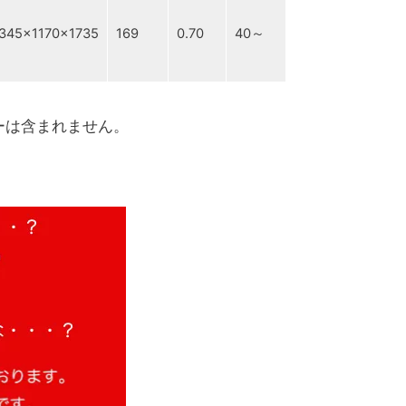
345×1170×1735
169
0.70
40～
）
ーは含まれません。