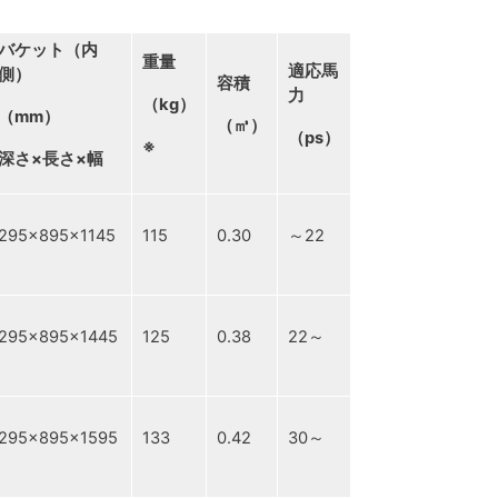
バケット（内
重量
適応馬
側）
容積
力
（
kg
）
（
mm
）
（㎥）
（
ps
）
※
深さ
×
長さ
×
幅
295×895×1145
115
0.30
～22
295×895×1445
125
0.38
22～
295×895×1595
133
0.42
30～