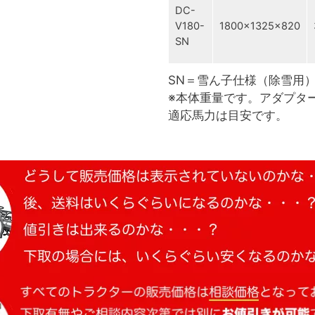
DC-
V180-
1800×1325×820
SN
SN＝雪ん子仕様（除雪用
※本体重量です。アダプタ
適応馬力は目安です。