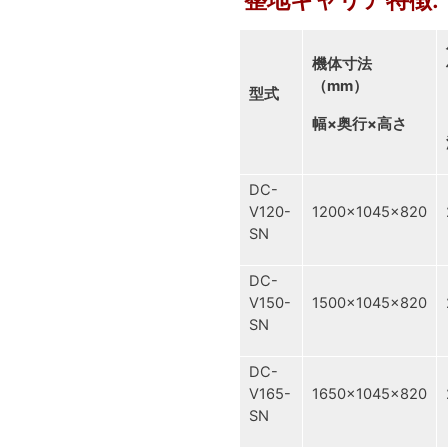
機体寸法
（
mm
）
型式
幅
×
奥行
×
高さ
DC-
V120-
1200×1045×820
SN
DC-
V150-
1500×1045×820
SN
DC-
V165-
1650×1045×820
SN