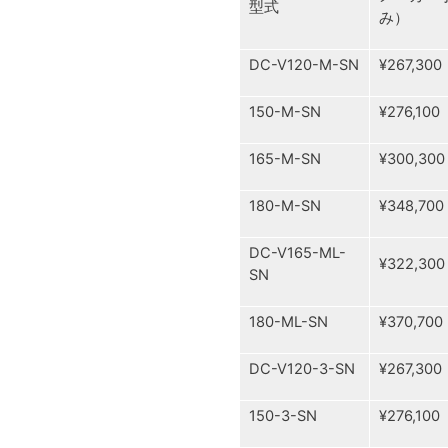
型式
み）
DC-V120-M-SN
¥267,300
150-M-SN
¥276,100
165-M-SN
¥300,300
180-M-SN
¥348,700
DC-V165-ML-
¥322,300
SN
180-ML-SN
¥370,700
DC-V120-3-SN
¥267,300
150-3-SN
¥276,100