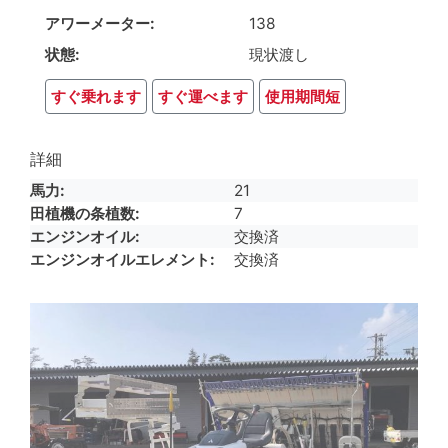
アワーメーター
138
状態
現状渡し
すぐ乗れます
すぐ運べます
使用期間短
詳細
馬力
21
田植機の条植数
7
エンジンオイル
交換済
エンジンオイルエレメント
交換済