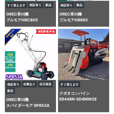
保証有り
新品
新品
すぐ使えます
保証有り
OREC
草刈機
OREC
草刈機
ブルモアHRC805
ブルモアHR665
在庫あり
当日発送
保証有り
すぐ使えます
新品
クボタ
コンバイン
ER448N-SD4MW2E
OREC
草刈機
スパイダーモア SP853A