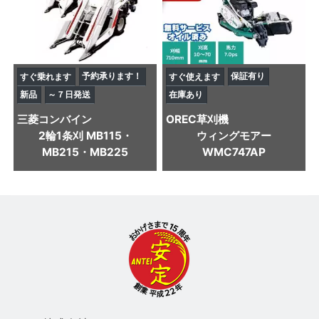
予約承ります！
保証有り
すぐ乗れます
すぐ使えます
新品
～７日発送
在庫あり
三菱
コンバイン
OREC
草刈機
2輪1条刈 MB115・
ウィングモアー
MB215・MB225
WMC747AP