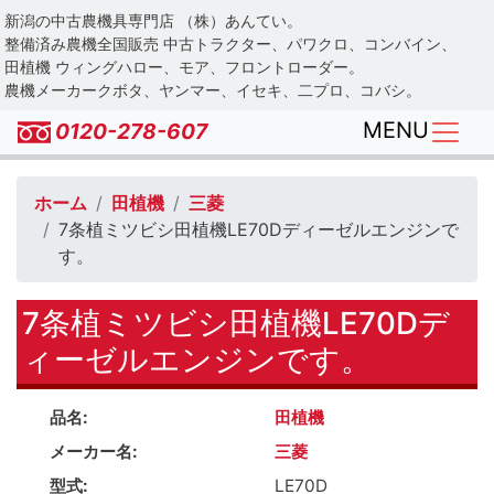
Skip
新潟の中古農機具専門店 （株）あんてい。
to
整備済み農機全国販売 中古トラクター、パワクロ、コンバイン、
main
田植機 ウィングハロー、モア、フロントローダー。
農機メーカークボタ、ヤンマー、イセキ、二プロ、コバシ。
content
MENU
0120-278-607
ホーム
田植機
三菱
7条植ミツビシ田植機LE70Dディーゼルエンジンで
す。
7条植ミツビシ田植機LE70Dデ
ィーゼルエンジンです。
品名
田植機
メーカー名
三菱
型式
LE70D