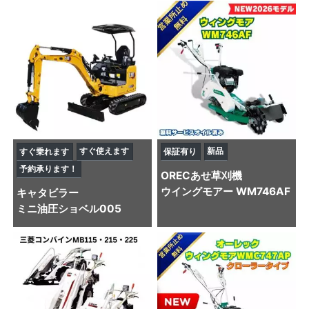
すぐ使えます
新品
すぐ乗れます
保証有り
予約承ります！
OREC
あせ草刈機
ウイングモアー WM746AF
キャタビラー
ミニ油圧ショベル
005