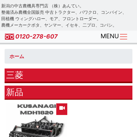
Skip
新潟の中古農機具専門店 （株）あんてい。
to
整備済み農機全国販売 中古トラクター、パワクロ、コンバイン、
main
田植機 ウィングハロー、モア、フロントローダー。
農機メーカークボタ、ヤンマー、イセキ、二プロ、コバシ。
content
MENU
0120-278-607
ホーム
三菱
新品