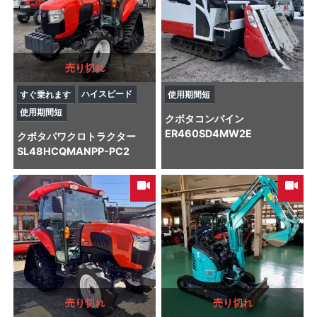
売り切れ
ハイスピード
すぐ乗れます
使用期間短
使用期間短
クボタ
コンバイン
ER460SD4MW2E
クボタ
パワクロトラクター
SL48HCQMANPP-PC2
売り切れ
売り切れ