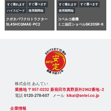
すぐ運べます
すぐ運べます
すぐ乗れます
すぐ乗れます
ハイスピード
使用期間短
使用期間短
クボタ
パワクロトラクター
コベルコ建機
SL45HCQMAE-PC2
ミニ油圧ショベル
SK20SR-6
株式会社 あん
てい
業務地
〒957-0232
新発田市真野原外2962番地−2
電話
0120-278-607
メール
kikai@antei.co.jp
企業情報