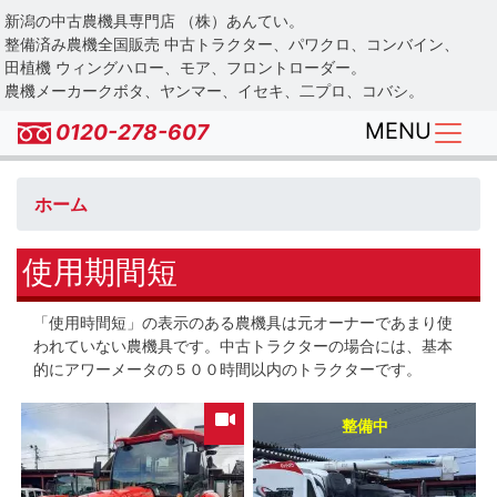
Skip
新潟の中古農機具専門店 （株）あんてい。
to
整備済み農機全国販売 中古トラクター、パワクロ、コンバイン、
main
田植機 ウィングハロー、モア、フロントローダー。
農機メーカークボタ、ヤンマー、イセキ、二プロ、コバシ。
content
MENU
0120-278-607
ホーム
使用期間短
「使用時間短」の表示のある農機具は元オーナーであまり使
われていない農機具です。中古トラクターの場合には、基本
的にアワーメータの５００時間以内のトラクターです。
整備中