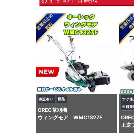
新品
保証有り
すぐ使
当日発
OREC
草刈機
ウィングモア WMC1327F
ORE
正逆ブ