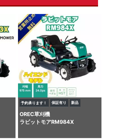
保証有り
新品
予約承ります！
OREC
草刈機
ラビットモアRM984X