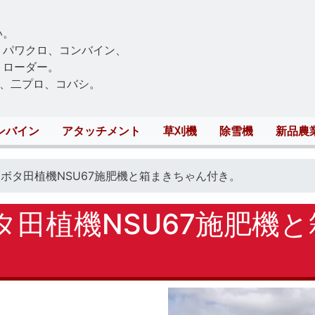
Skip
to
い。
main
、パワクロ、コンバイン、
content
トローダー。
、二プロ、コバシ。
ンバイン
アタッチメント
草刈機
除雪機
新品農
ボタ田植機NSU67施肥機と箱まきちゃん付き。
タ田植機NSU67施肥機