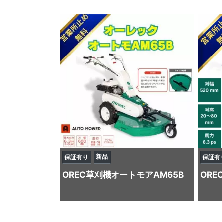
新品
保証有り
保証有
OREC
草刈機
オートモアAM65B
ORE