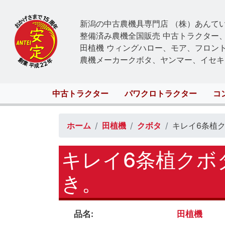
新潟の中古農機具専門店 （株）あんて
整備済み農機全国販売 中古トラクター
田植機 ウィングハロー、モア、フロン
農機メーカークボタ、ヤンマー、イセキ
Main
中古トラクター
パワクロトラクター
コ
navigation
ホーム
田植機
クボタ
キレイ6条植ク
キレイ6条植クボ
き。
品名
田植機