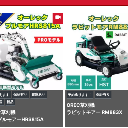
保証有り
在庫あり
保証有り
えます
予約承ります！
送
新品
OREC
草刈機
C
草刈機
ラビットモアー RM883X
ルモアーHRS815A