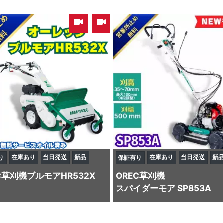
,
在庫あり
当日発送
新品
在庫あり
当日発送
新
り
保証有り
C
草刈機
ブルモアHR532X
OREC
草刈機
スパイダーモア SP853A