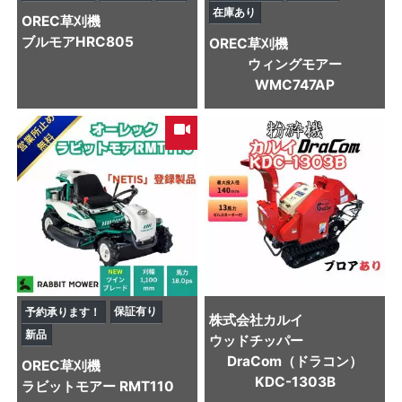
在庫あり
OREC
草刈機
ブルモアHRC805
OREC
草刈機
ウィングモアー
WMC747AP
保証有り
予約承ります！
株式会社カルイ
新品
ウッドチッパー
DraCom（ドラコン）
OREC
草刈機
KDC-1303B
ラビットモアー RMT110