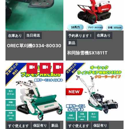
当日発送
在庫あり
在庫あり
予約承ります！
新品
OREC
草刈機
0334-80030
和同
除雪機
SX1811T
,
,
保証有り
新品
保証有り
すぐ使えます
すぐ使えます