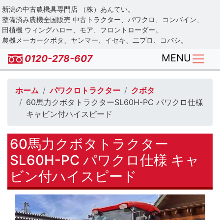
Skip
新潟の中古農機具専門店 （株）あんてい。
to
整備済み農機全国販売 中古トラクター、パワクロ、コンバイン、
main
田植機 ウィングハロー、モア、フロントローダー。
農機メーカークボタ、ヤンマー、イセキ、二プロ、コバシ。
content
MENU
0120-278-607
ホーム
パワクロトラクター
クボタ
60馬力クボタトラクターSL60H-PC パワクロ仕様
キャビン付ハイスピード
60馬力クボタトラクター
SL60H-PC パワクロ仕様 キャ
ビン付ハイスピード