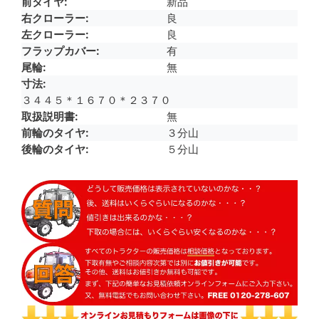
前タイヤ
新品
右クローラー
良
左クローラー
良
フラップカバー
有
尾輪
無
寸法
３４４５＊１６７０＊２３７０
取扱説明書
無
前輪のタイヤ
３分山
後輪のタイヤ
５分山