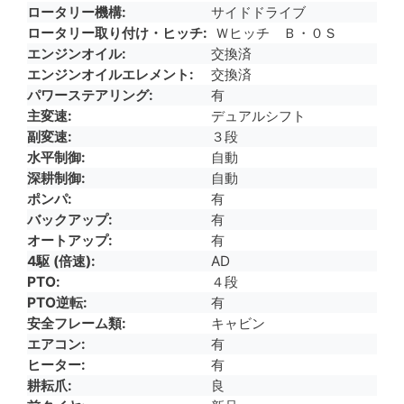
ロータリー機構
サイドドライブ
ロータリー取り付け・ヒッチ
Ｗヒッチ Ｂ・０Ｓ
エンジンオイル
交換済
エンジンオイルエレメント
交換済
パワーステアリング
有
主変速
デュアルシフト
副変速
３段
水平制御
自動
深耕制御
自動
ポンパ
有
バックアップ
有
オートアップ
有
4駆 (倍速)
AD
PTO
４段
PTO逆転
有
安全フレーム類
キャビン
エアコン
有
ヒーター
有
耕耘爪
良