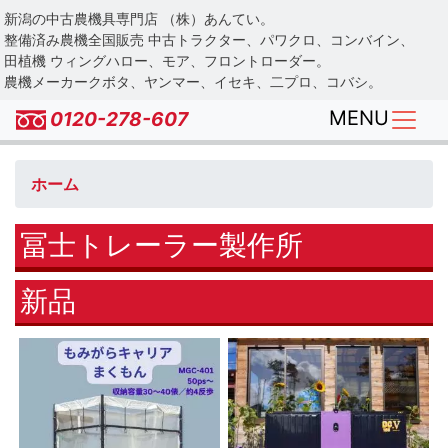
Skip
新潟の中古農機具専門店 （株）あんてい。
to
整備済み農機全国販売 中古トラクター、パワクロ、コンバイン、
main
田植機 ウィングハロー、モア、フロントローダー。
農機メーカークボタ、ヤンマー、イセキ、二プロ、コバシ。
content
MENU
0120-278-607
ホーム
冨士トレーラー製作所
新品