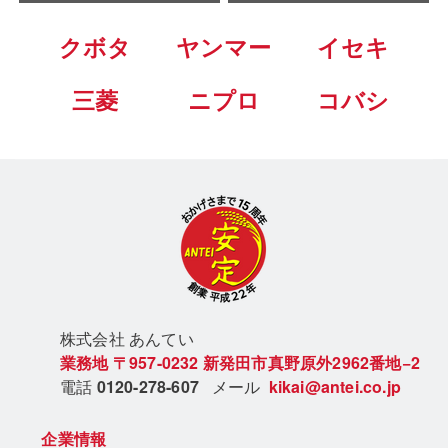
クボタ
ヤンマー
イセキ
三菱
ニプロ
コバシ
株式会社 あん
てい
業務地
〒957-0232
新発田市真野原外2962番地−2
電話
0120-278-607
メール
kikai@antei.co.jp
企業情報