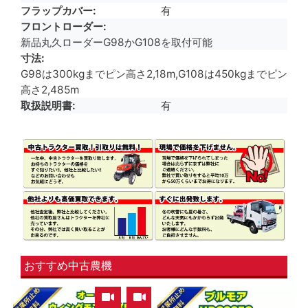
フラップカバー
有
フロントローダー
新品丸久ローダーG98かG108を取付可能
寸法
G98は300kgまでピン高さ2,18m,G108は450kgまでピン
高さ2,485m
取扱説明書
有
おすすめ中古農機
,