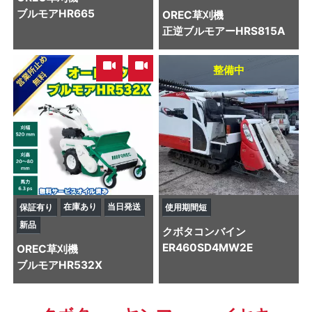
ブルモアHR665
OREC
草刈機
正逆ブルモアーHRS815A
,
整備中
在庫あり
当日発送
保証有り
使用期間短
新品
クボタ
コンバイン
ER460SD4MW2E
OREC
草刈機
ブルモアHR532X