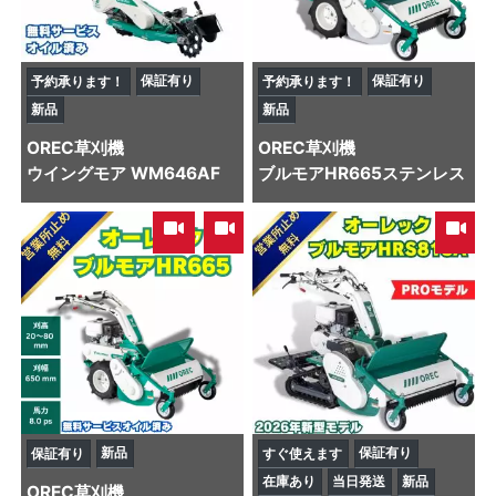
保証有り
保証有り
予約承ります！
予約承ります！
新品
新品
OREC
草刈機
OREC
草刈機
ウイングモア WM646AF
ブルモアHR665ステンレス
,
新品
保証有り
保証有り
すぐ使えます
在庫あり
当日発送
新品
OREC
草刈機