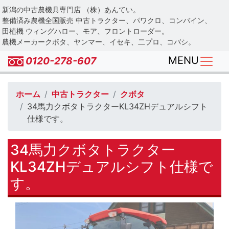
Skip
新潟の中古農機具専門店 （株）あんてい。
to
整備済み農機全国販売 中古トラクター、パワクロ、コンバイン、
main
田植機 ウィングハロー、モア、フロントローダー。
農機メーカークボタ、ヤンマー、イセキ、二プロ、コバシ。
content
MENU
0120-278-607
ホーム
中古トラクター
クボタ
34馬力クボタトラクターKL34ZHデュアルシフト
仕様です。
34馬力クボタトラクター
KL34ZHデュアルシフト仕様で
す。