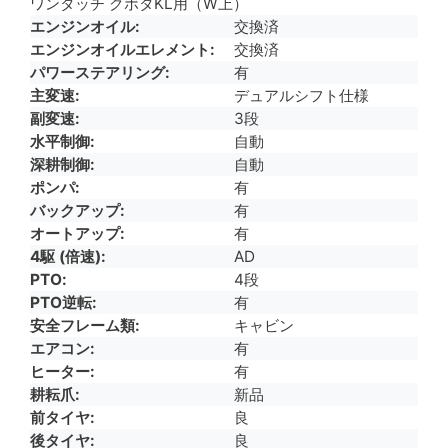
ワンタッチ クボタKL用（W上）
エンジンオイル
交換済
エンジンオイルエレメント
交換済
パワーステアリング
有
主変速
デュアルシフト仕様
副変速
3段
水平制御
自動
深耕制御
自動
ポンパ
有
バックアップ
有
オートアップ
有
4駆 (倍速)
AD
PTO
4段
PTO逆転
有
安全フレーム類
キャビン
エアコン
有
ヒーター
有
耕耘爪
新品
前タイヤ
良
後タイヤ
良