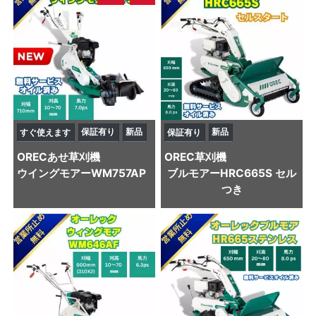
保証有り
新品
新品
すぐ使えます
保証有り
OREC
あせ草刈機
OREC
草刈機
ウイングモアーWM757AP
ブルモアーHRC665S セル
つき