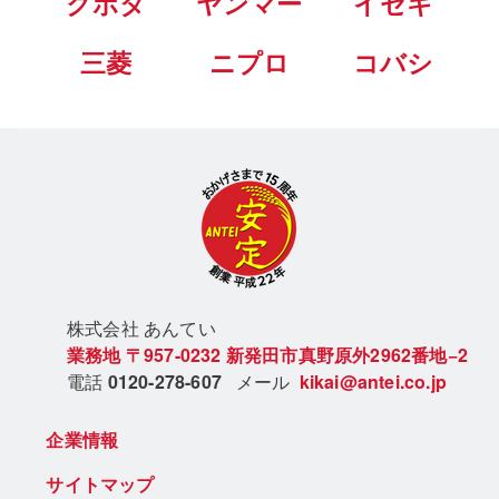
クボタ
ヤンマー
イセキ
三菱
ニプロ
コバシ
株式会社 あん
てい
業務地
〒957-0232
新発田市真野原外2962番地−2
電話
0120-278-607
メール
kikai@antei.co.jp
企業情報
サイトマップ