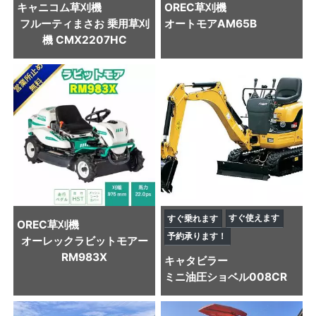
キャニコム
草刈機
OREC
草刈機
フルーティまさお 乗用草刈
オートモアAM65B
機 CMX2207HC
すぐ使えます
すぐ乗れます
OREC
草刈機
予約承ります！
オーレックラビットモアー
RM983X
キャタビラー
ミニ油圧ショベル
008CR