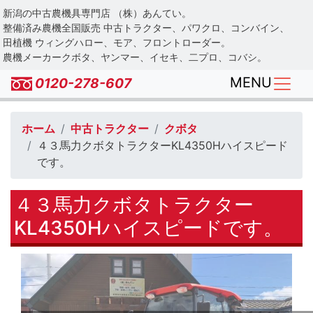
Skip
新潟の中古農機具専門店 （株）あんてい。
to
整備済み農機全国販売 中古トラクター、パワクロ、コンバイン、
main
田植機 ウィングハロー、モア、フロントローダー。
農機メーカークボタ、ヤンマー、イセキ、二プロ、コバシ。
content
MENU
0120-278-607
ホーム
中古トラクター
クボタ
４３馬力クボタトラクターKL4350Hハイスピード
です。
４３馬力クボタトラクター
KL4350Hハイスピードです。