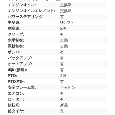
エンジンオイル
交換済
エンジンオイルエレメント
交換済
パワーステアリング
有
主変速
Uシフト
副変速
2段
クリープ
有
水平制御
自動
深耕制御
自動
ポンパ
有
バックアップ
有
オートアップ
有
4駆 (倍速)
有
PTO
4段
PTO逆転
有
安全フレーム類
キャビン
エアコン
有
ヒーター
有
耕耘爪
新品
前タイヤ
良