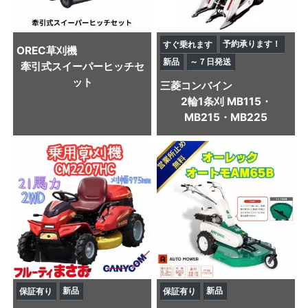
予約承ります！
すぐ乗れます
OREC
草刈機
新品
～７日発送
牽引式スイーパーヒッチセ
ット
三菱
コンバイン
2輪1条刈 MB115・
MB215・MB225
新品
新品
保証有り
保証有り