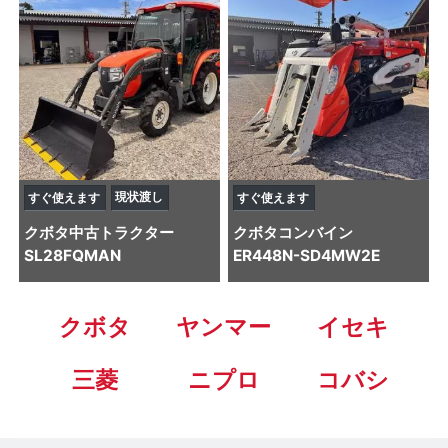
現状渡し
すぐ使えます
すぐ使えます
クボタ
中古トラクター
クボタ
コンバイン
SL28FQMAN
ER448N-SD4MW2E
クボタ
ヤンマー
イセキ
三菱
ニプロ
コバシ