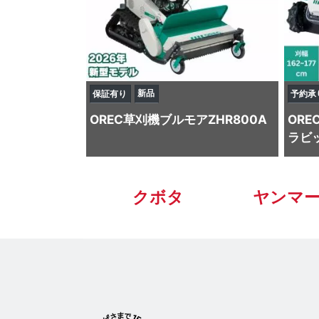
新品
保証有り
予約承
OREC
草刈機
ブルモアZHR800A
ORE
ラビッ
クボタ
ヤンマ