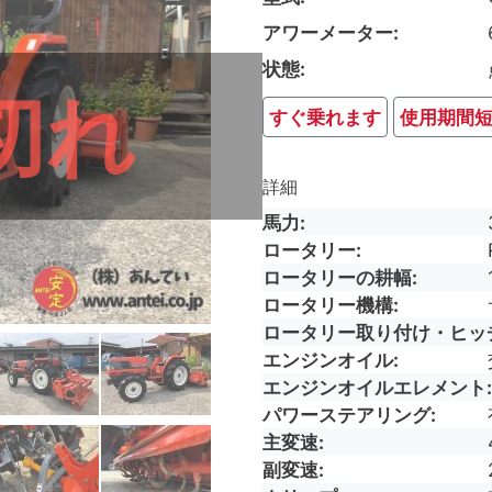
アワーメーター
状態
切れ
すぐ乗れます
使用期間
詳細
馬力
ロータリー
ロータリーの耕幅
ロータリー機構
ロータリー取り付け・ヒッ
エンジンオイル
エンジンオイルエレメント
パワーステアリング
主変速
副変速