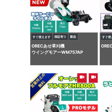
保証有り
新品
すぐ使えます
すぐ使
OREC
あせ草刈機
ORE
ウイングモアーWM757AP
,