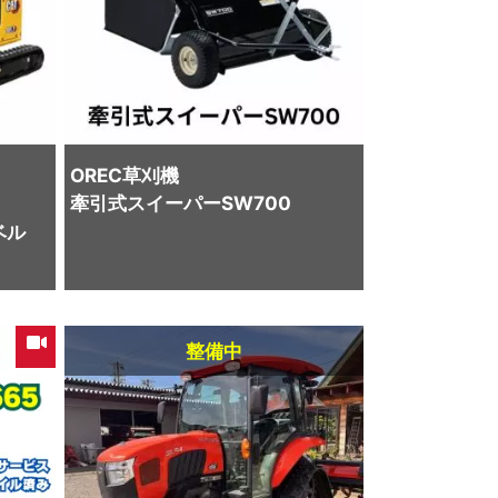
OREC
草刈機
牽引式スイーパーSW700
ベル
整備中