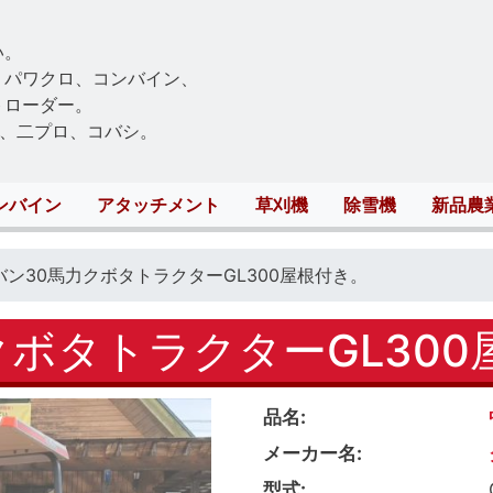
Skip
to
い。
main
、パワクロ、コンバイン、
content
トローダー。
、二プロ、コバシ。
ンバイン
アタッチメント
草刈機
除雪機
新品農
バン30馬力クボタトラクターGL300屋根付き。
クボタトラクターGL300
品名
メーカー名
型式