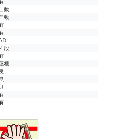
有
自動
自動
有
有
AD
４段
有
屋根
良
良
良
有
有