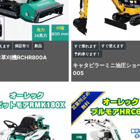
保証有り
新品
すぐ使えます
えます
すぐ乗れます
予約承ります！
C
草刈機
RCHR800A
キャタビラー
ミニ油圧ショ
005