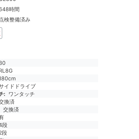
648時間
点検整備済み
短
30
RL8G
180cm
サイドドライブ
チ
ワンタッチ
交換済
交換済
有
4段
2段