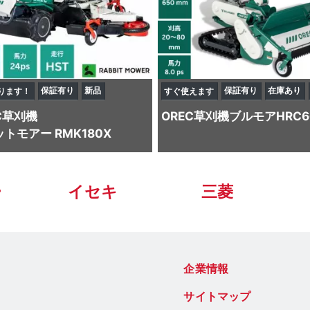
保証有り
新品
保証有り
在庫あり
ります！
すぐ使えます
C
草刈機
OREC
草刈機
ブルモアHRC6
トモアー RMK180X
ー
イセキ
三菱
企業情報
サイトマップ