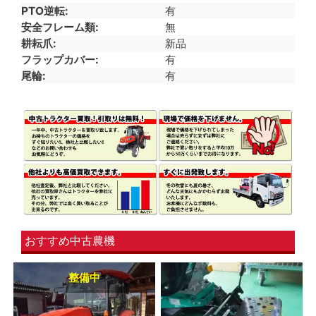
PTO逆転
有
安全フレーム類
無
耕耘爪
新品
フラップカバー
有
尾輪
有
おすすめ中古農機
整備中