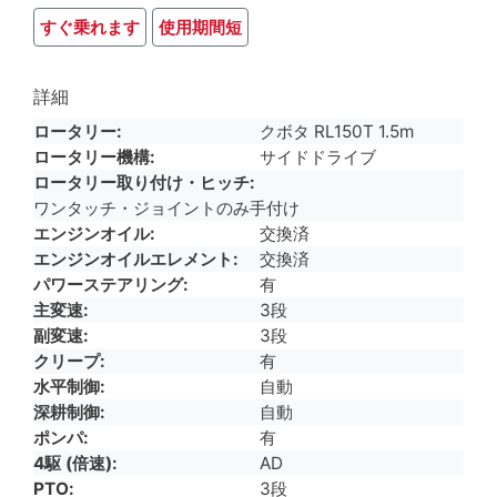
すぐ乗れます
使用期間短
詳細
ロータリー
クボタ RL150T 1.5m
ロータリー機構
サイドドライブ
ロータリー取り付け・ヒッチ
ワンタッチ・ジョイントのみ手付け
エンジンオイル
交換済
エンジンオイルエレメント
交換済
パワーステアリング
有
主変速
3段
副変速
3段
クリープ
有
水平制御
自動
深耕制御
自動
ポンパ
有
4駆 (倍速)
AD
PTO
3段