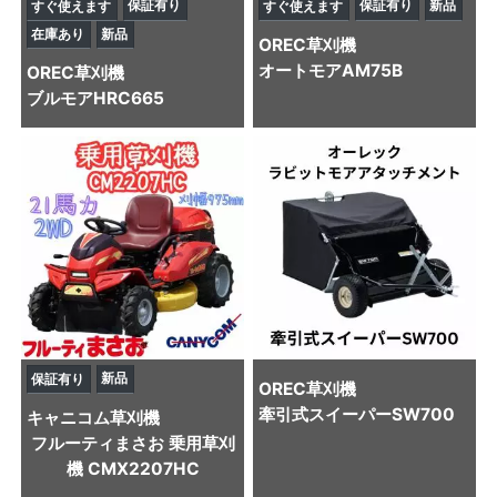
保証有り
保証有り
新品
すぐ使えます
すぐ使えます
在庫あり
新品
OREC
草刈機
オートモアAM75B
OREC
草刈機
ブルモアHRC665
新品
保証有り
OREC
草刈機
牽引式スイーパーSW700
キャニコム
草刈機
フルーティまさお 乗用草刈
機 CMX2207HC