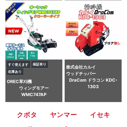
保証有り
すぐ使えます
株式会社カルイ
在庫あり
ウッドチッパー
DraCom ドラコン KDC-
OREC
草刈機
1303
ウィングモアー
WMC747AP
クボタ
ヤンマー
イセキ