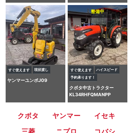
整備中
現状渡し
ハイスピード
すぐ使えます
すぐ使えます
予約承ります！
ヤンマー
ユンボ
J09
クボタ
中古トラクター
KL34RHFQMANPP
クボタ
ヤンマー
イセキ
三菱
ニプロ
コバシ