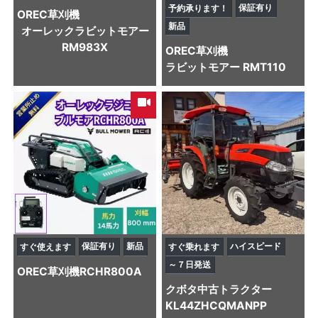
保証有り
予約承ります！
OREC
草刈機
新品
オーレックラビットモアー
RM983X
OREC
草刈機
ラビットモアー RMT110
保証有り
新品
ハイスピード
すぐ使えます
すぐ乗れます
～７日発送
OREC
草刈機
RCHR800A
クボタ
中古トラクター
KL44ZHCQMANPP