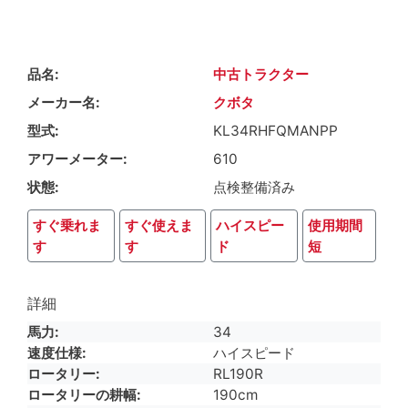
品名
中古トラクター
メーカー名
クボタ
型式
KL34RHFQMANPP
アワーメーター
610
状態
点検整備済み
すぐ乗れま
すぐ使えま
ハイスピー
使用期間
す
す
ド
短
詳細
馬力
34
速度仕様
ハイスピード
ロータリー
RL190R
ロータリーの耕幅
190cm