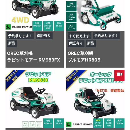
保証有り
予約承ります！
予約承ります！
すぐ使えます
新品
保証有り
新品
OREC
草刈機
OREC
草刈機
ラビットモアー RM983FX
ブルモアHR805