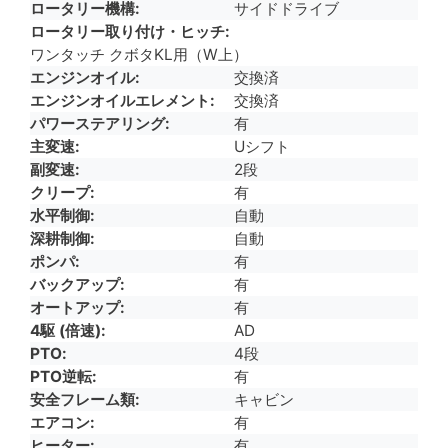
ロータリー機構
サイドドライブ
ロータリー取り付け・ヒッチ
ワンタッチ クボタKL用（W上）
エンジンオイル
交換済
エンジンオイルエレメント
交換済
パワーステアリング
有
主変速
Uシフト
副変速
2段
クリープ
有
水平制御
自動
深耕制御
自動
ポンパ
有
バックアップ
有
オートアップ
有
4駆 (倍速)
AD
PTO
4段
PTO逆転
有
安全フレーム類
キャビン
エアコン
有
ヒーター
有