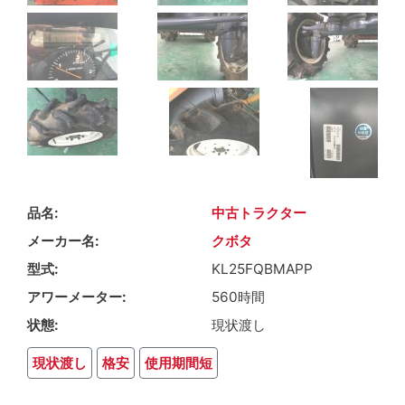
品名
中古トラクター
メーカー名
クボタ
型式
KL25FQBMAPP
アワーメーター
560時間
状態
現状渡し
現状渡し
格安
使用期間短