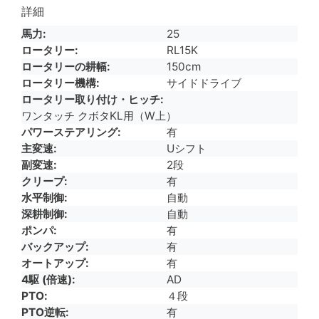
詳細
馬力
25
ロータリー
RL15K
ロータリーの耕幅
150cm
ロータリー機構
サイドドライブ
ロータリー取り付け・ヒッチ
ワンタッチ クボタKL用（W上）
パワーステアリング
有
主変速
Uシフト
副変速
2段
クリープ
有
水平制御
自動
深耕制御
自動
ポンパ
有
バックアップ
有
オートアップ
有
4駆 (倍速)
AD
PTO
４段
PTO逆転
有