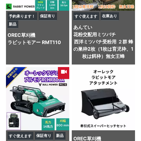
保証有り
在庫あり
予約承ります！
すぐ使えます
新品
あんてい
花粉交配用ミツバチ
OREC
草刈機
西洋ミツバチ受粉用 ２群 蜂
ラビットモアー RMT110
の巣枠2枚（1枚は育児枠、1
枚は餌枠）無女王蜂
保証有り
新品
すぐ使えます
OREC
草刈機