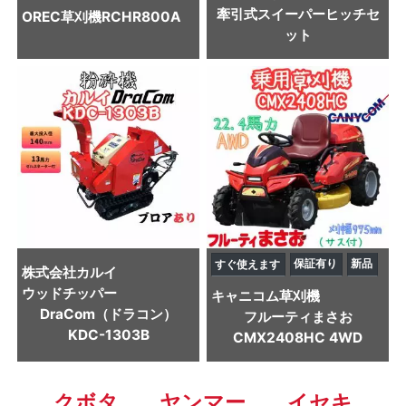
牽引式スイーパーヒッチセ
OREC
草刈機
RCHR800A
ット
保証有り
新品
すぐ使えます
株式会社カルイ
ウッドチッパー
キャニコム
草刈機
DraCom（ドラコン）
フルーティまさお
KDC-1303B
CMX2408HC 4WD
クボタ
ヤンマー
イセキ