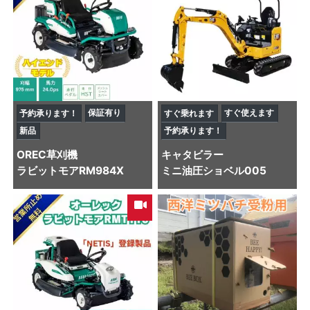
保証有り
すぐ使えます
予約承ります！
すぐ乗れます
新品
予約承ります！
OREC
草刈機
キャタビラー
ラビットモアRM984X
ミニ油圧ショベル
005