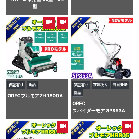
型
,
新品
在庫あり
当日発送
保証有り
保証有り
新品
OREC
ブルモアZHR800A
OREC
スパイダーモア SP853A