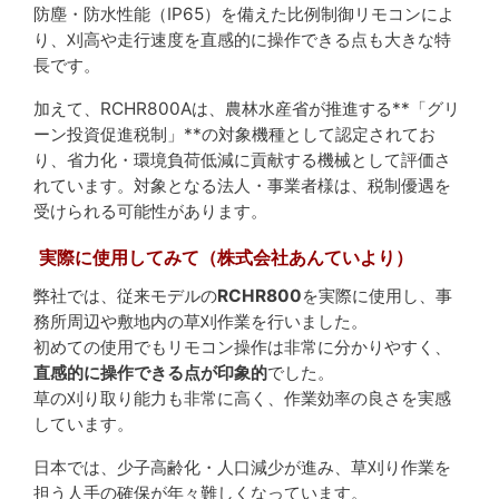
防塵・防水性能（IP65）を備えた比例制御リモコンによ
り、刈高や走行速度を直感的に操作できる点も大きな特
長です。
加えて、RCHR800Aは、農林水産省が推進する**「グリ
ーン投資促進税制」**の対象機種として認定されてお
り、省力化・環境負荷低減に貢献する機械として評価さ
れています。対象となる法人・事業者様は、税制優遇を
受けられる可能性があります。
実際に使用してみて（株式会社あんていより）
弊社では、従来モデルの
RCHR800
を実際に使用し、事
務所周辺や敷地内の草刈作業を行いました。
初めての使用でもリモコン操作は非常に分かりやすく、
直感的に操作できる点が印象的
でした。
草の刈り取り能力も非常に高く、作業効率の良さを実感
しています。
日本では、少子高齢化・人口減少が進み、草刈り作業を
担う人手の確保が年々難しくなっています。