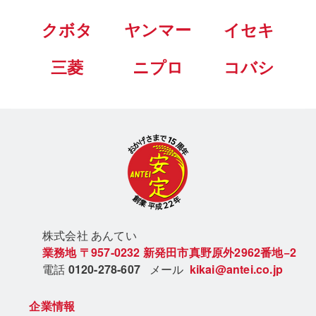
クボタ
ヤンマー
イセキ
三菱
ニプロ
コバシ
株式会社 あん
てい
業務地
〒957-0232
新発田市真野原外2962番地−2
電話
0120-278-607
メール
kikai@antei.co.jp
企業情報