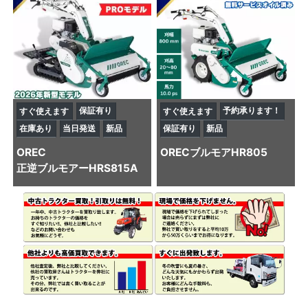
保証有り
予約承ります！
すぐ使えます
すぐ使えます
在庫あり
当日発送
新品
保証有り
新品
OREC
OREC
ブルモアHR805
正逆ブルモアーHRS815A