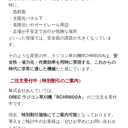
特に、
・急斜面
・太陽光パネル下
・道路沿いやガードレール周辺
・足場が不安定で歩行が危険な場所
といった現場では、安全面の課題が大きくなっていま
す。
そのような背景の中、ラジコン草刈機RCHR800Aは、
安
全性・省力化・作業効率を同時に実現する、これからの
時代に非常に適した機械
だと感じています。
ご注文受付中（特別割引のご案内）
株式会社あんていでは、
OREC ラジコン草刈機「RCHR800A」
のご注文を受付
中です。
現在、
特別割引価格にてご案内可能
となっております。
導入をご検討中のお客様は、ぜひお早めにお問い合わせ
ください。