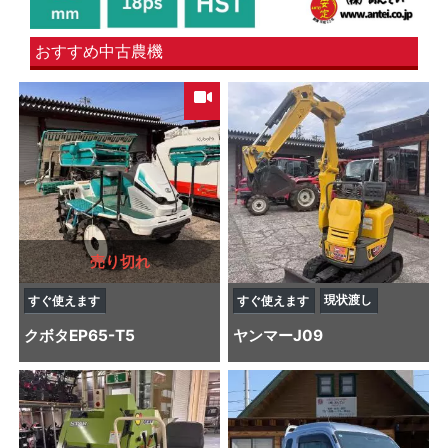
おすすめ中古農機
売り切れ
現状渡し
すぐ使えます
すぐ使えます
クボタ
EP65-T5
ヤンマー
J09