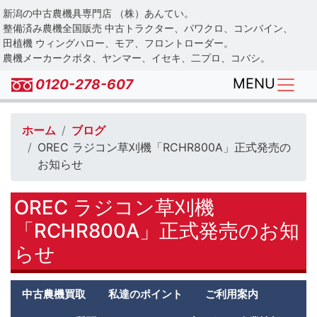
Skip
新潟の中古農機具専門店 （株）あんてい。
to
整備済み農機全国販売 中古トラクター、パワクロ、コンバイン、
main
田植機 ウィングハロー、モア、フロントローダー。
農機メーカークボタ、ヤンマー、イセキ、二プロ、コバシ。
content
MENU
0120-278-607
ホーム
ブログ
OREC ラジコン草刈機「RCHR800A」正式発売の
お知らせ
OREC ラジコン草刈機
「RCHR800A」正式発売のお知
らせ
Antei
中古農機買取
私達のポイント
ご利用案内
second