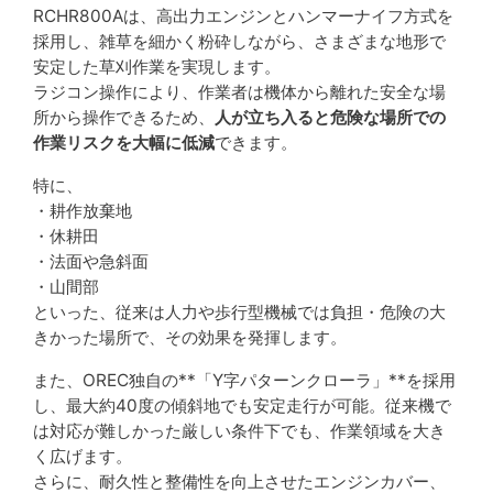
RCHR800Aは、高出力エンジンとハンマーナイフ方式を
採用し、雑草を細かく粉砕しながら、さまざまな地形で
安定した草刈作業を実現します。
ラジコン操作により、作業者は機体から離れた安全な場
所から操作できるため、
人が立ち入ると危険な場所での
作業リスクを大幅に低減
できます。
特に、
・耕作放棄地
・休耕田
・法面や急斜面
・山間部
といった、従来は人力や歩行型機械では負担・危険の大
きかった場所で、その効果を発揮します。
また、OREC独自の**「Y字パターンクローラ」**を採用
し、最大約40度の傾斜地でも安定走行が可能。従来機で
は対応が難しかった厳しい条件下でも、作業領域を大き
く広げます。
さらに、耐久性と整備性を向上させたエンジンカバー、