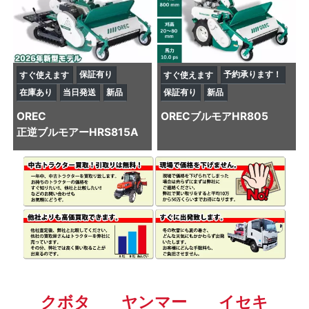
保証有り
予約承ります！
すぐ使えます
すぐ使えます
在庫あり
当日発送
新品
保証有り
新品
OREC
OREC
ブルモアHR805
正逆ブルモアーHRS815A
クボタ
ヤンマー
イセキ