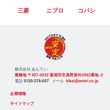
三菱
ニプロ
コバシ
株式会社 あん
てい
業務地
〒957-0232
新発田市真野原外2962番地−2
電話
0120-278-607
メール
kikai@antei.co.jp
企業情報
サイトマップ