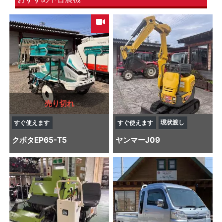
売り切れ
現状渡し
すぐ使えます
すぐ使えます
クボタ
EP65-T5
ヤンマー
J09