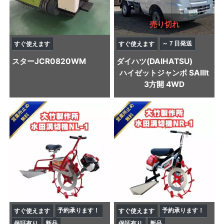
売り切れ
～７日発送
すぐ使えます
すぐ使えます
スター
JCR0820WM
ダイハツ(DAIHATSU)
ハイゼットジャンボ SAIIIt
3方開 4WD
予約承ります！
予約承ります！
すぐ使えます
すぐ使えます
保証有り
新品
保証有り
新品