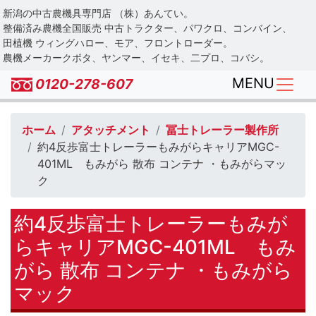
Skip
新潟の中古農機具専門店 （株）あんてい。
to
整備済み農機全国販売 中古トラクター、パワクロ、コンバイン、
main
田植機 ウィングハロー、モア、フロントローダー。
農機メーカークボタ、ヤンマー、イセキ、二プロ、コバシ。
content
MENU
0120-278-607
ホーム
アタッチメント
冨士トレーラー製作所
約4反歩富士トレーラーもみがらキャリアMGC-
401ML もみがら 散布 コンテナ ・もみがらマッ
ク
約4反歩富士トレーラーもみが
らキャリアMGC-401ML もみ
がら 散布 コンテナ ・もみがら
マック