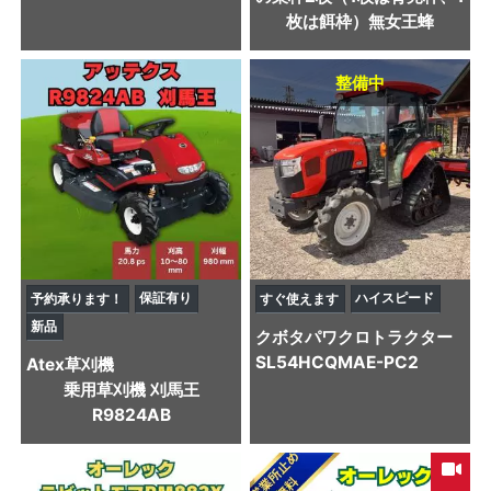
枚は餌枠）無女王蜂
整備中
保証有り
ハイスピード
予約承ります！
すぐ使えます
新品
クボタ
パワクロトラクター
SL54HCQMAE-PC2
Atex
草刈機
乗用草刈機 刈馬王
R9824AB