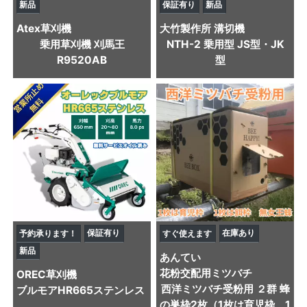
新品
保証有り
新品
Atex
草刈機
大竹製作所
溝切機
乗用草刈機 刈馬王
NTH-2 乗用型 JS型・JK
R9520AB
型
保証有り
在庫あり
予約承ります！
すぐ使えます
新品
あんてい
花粉交配用ミツバチ
OREC
草刈機
西洋ミツバチ受粉用 ２群 蜂
ブルモアHR665ステンレス
の巣枠2枚（1枚は育児枠、1