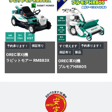
保証有り
予約承ります！
予約承ります！
すぐ使えます
保証有り
新品
OREC
草刈機
ラビットモアー RM883X
OREC
草刈機
ブルモアHR805