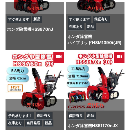
売り切れ
売り切れ
新品
保証有り
すぐ使えます
すぐ使えます
在庫あり
新品
ホンダ
除雪機
HSS970nJ
ホンダ
除雪機
ハイブリッドHSM1390i(JR)
売り切れ
売り切れ
保証有り
新品
予約承ります！
保証有り
在庫あり
当日発送
新品
ホンダ
除雪機
HSS1170nJX