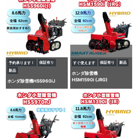
売り切れ
保証有り
保証有り
新品
予約承ります！
すぐ使えます
新品
ホンダ
除雪機
HSM1590i (JRG)
ホンダ
除雪機
HSS960iJ