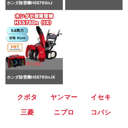
ホンダ
除雪機
HSS760nJ
売り切れ
ホンダ
除雪機
HSS760nJX
クボタ
ヤンマー
イセキ
三菱
ニプロ
コバシ