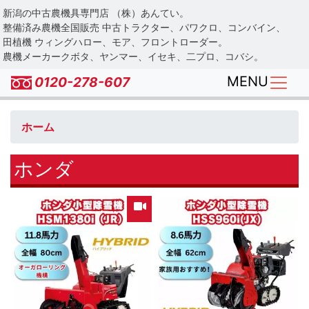
Skip
新潟の中古農機具専門店 （株）あんてい。
to
整備済み農機全国販売 中古トラクター、パワクロ、コンバイン、
main
田植機 ウィングハロー、モア、フロントローダー。
農機メーカークボタ、ヤンマー、イセキ、二プロ、コバシ。
content
MENU
0120-278-607
ホーム
ホンダ