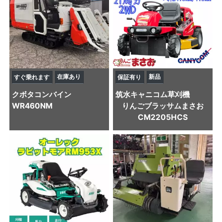
在庫あり
新品
すぐ乗れます
保証有り
クボタ
コンバイン
筑水キャニコム
草刈機
WR460NM
りんごブラッサムまさお
CM2205HCS