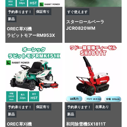
保証有り
予約承ります！
すぐ使えます
新品
スター
ロールベーラ
JCR0820WM
OREC
草刈機
ラビットモアーRM953X
保証有り
在庫あり
予約承ります！
予約承ります！
新品
新品
OREC
草刈機
和同
除雪機
SX1811T