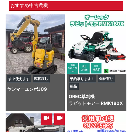
おすすめ中古農機
現状渡し
保証有り
すぐ使えます
予約承ります！
新品
ヤンマー
ユンボ
J09
OREC
草刈機
ラビットモアー RMK180X
,