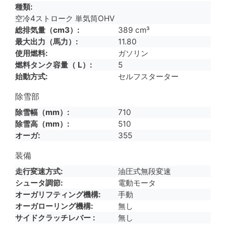
種類
空冷4ストローク 単気筒OHV
総排気量（cm3）
389 cm³
最大出力（馬力）
11.80
使用燃料
ガソリン
燃料タンク容量（ L）
5
始動方式
セルフスターター
除雪部
除雪幅（mm）
710
除雪高（mm）
510
オーガ
355
装備
走行変速方式
油圧式無段変速
シュータ調節
電動モータ
オーガリフティング機構
手動
オーガローリング機構
無し
サイドクラッチレバー
無し