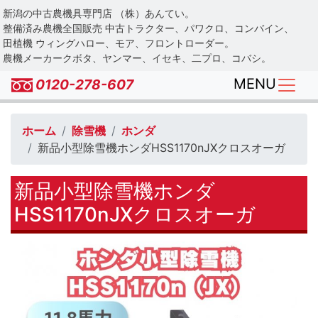
Skip
新潟の中古農機具専門店 （株）あんてい。
to
整備済み農機全国販売 中古トラクター、パワクロ、コンバイン、
main
田植機 ウィングハロー、モア、フロントローダー。
農機メーカークボタ、ヤンマー、イセキ、二プロ、コバシ。
content
MENU
0120-278-607
ホーム
除雪機
ホンダ
新品小型除雪機ホンダHSS1170nJXクロスオーガ
新品小型除雪機ホンダ
HSS1170nJXクロスオーガ