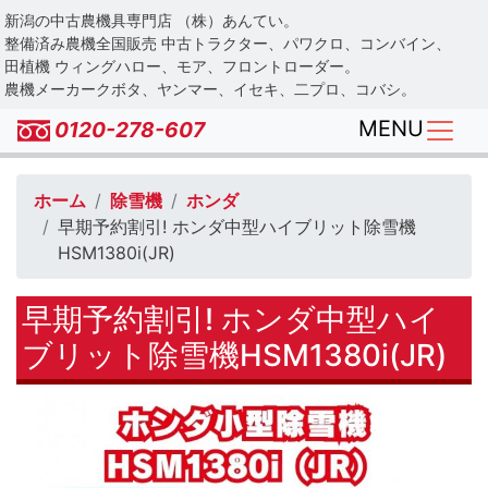
Skip
新潟の中古農機具専門店 （株）あんてい。
to
整備済み農機全国販売 中古トラクター、パワクロ、コンバイン、
main
田植機 ウィングハロー、モア、フロントローダー。
農機メーカークボタ、ヤンマー、イセキ、二プロ、コバシ。
content
MENU
0120-278-607
ホーム
除雪機
ホンダ
早期予約割引! ホンダ中型ハイブリット除雪機
HSM1380i(JR)
早期予約割引! ホンダ中型ハイ
ブリット除雪機HSM1380i(JR)