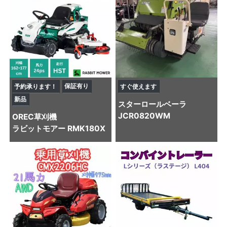
保証有り
予約承ります！
すぐ使えます
新品
スター
ロールベーラ
JCR0820WM
OREC
草刈機
ラビットモアー RMK180X