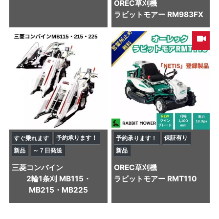
OREC
草刈機
ラビットモアー RM983FX
予約承ります！
保証有り
すぐ乗れます
予約承ります！
新品
～７日発送
新品
三菱
コンバイン
OREC
草刈機
2輪1条刈 MB115・
ラビットモアー RMT110
MB215・MB225