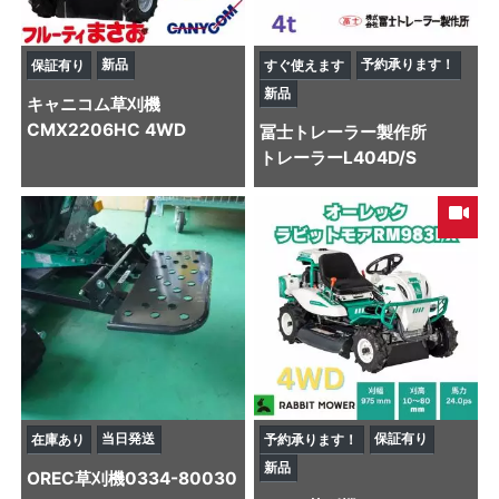
新品
予約承ります！
保証有り
すぐ使えます
新品
キャニコム
草刈機
CMX2206HC 4WD
冨士トレーラー製作所
トレーラー
L404D/S
当日発送
保証有り
在庫あり
予約承ります！
新品
OREC
草刈機
0334-80030