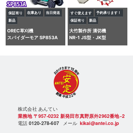
在庫あり
当日発送
予約承ります！
保証有り
すぐ使えます
新品
保証有り
新品
OREC
草刈機
大竹製作所
溝切機
スパイダーモア SP853A
NR-1 JS型・JK型
株式会社 あん
てい
業務地
〒957-0232
新発田市真野原外2962番地−2
電話
0120-278-607
メール
kikai@antei.co.jp