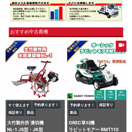
おすすめ中古農機
予約承ります！
保証有り
すぐ使えます
予約承ります！
保証有り
新品
新品
大竹製作所
溝切機
OREC
草刈機
NL-1 JS型・JK型
ラビットモアー RMT110