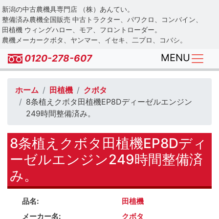
Skip
新潟の中古農機具専門店 （株）あんてい。
to
整備済み農機全国販売 中古トラクター、パワクロ、コンバイン、
main
田植機 ウィングハロー、モア、フロントローダー。
農機メーカークボタ、ヤンマー、イセキ、二プロ、コバシ。
content
MENU
0120-278-607
ホーム
田植機
クボタ
8条植えクボタ田植機EP8Dディーゼルエンジン
249時間整備済み。
8条植えクボタ田植機EP8Dディ
ーゼルエンジン249時間整備済
み。
品名
田植機
メーカー名
クボタ