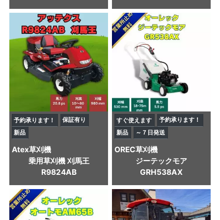
保証有り
予約承ります！
予約承ります！
すぐ使えます
新品
新品
～７日発送
Atex
草刈機
OREC
草刈機
乗用草刈機 刈馬王
ジーテックモア
R9824AB
GRH538AX