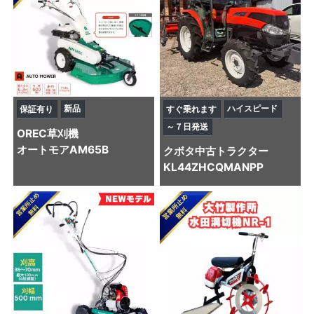
新品
ハイスピード
保証有り
すぐ乗れます
～７日発送
OREC
草刈機
オートモアAM65B
クボタ
中古トラクター
KL44ZHCQMANPP