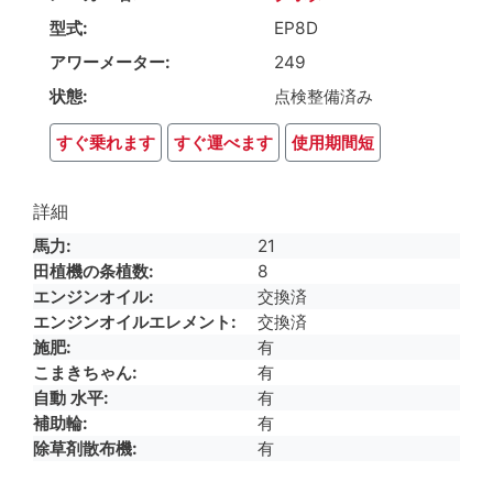
型式
EP8D
アワーメーター
249
状態
点検整備済み
すぐ乗れます
すぐ運べます
使用期間短
詳細
馬力
21
田植機の条植数
8
エンジンオイル
交換済
エンジンオイルエレメント
交換済
施肥
有
こまきちゃん
有
自動 水平
有
補助輪
有
除草剤散布機
有