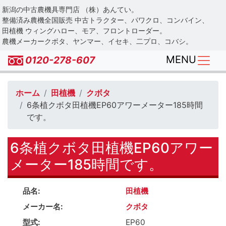
Skip
新潟の中古農機具専門店 （株）あんてい。
to
整備済み農機全国販売 中古トラクター、パワクロ、コンバイン、
main
田植機 ウィングハロー、モア、フロントローダー。
農機メーカークボタ、ヤンマー、イセキ、二プロ、コバシ。
content
MENU
0120-278-607
ホーム
田植機
クボタ
6条植クボタ田植機EP60アワーメーター185時間
です。
6条植クボタ田植機EP60アワー
メーター185時間です。
品名
田植機
メーカー名
クボタ
型式
EP60