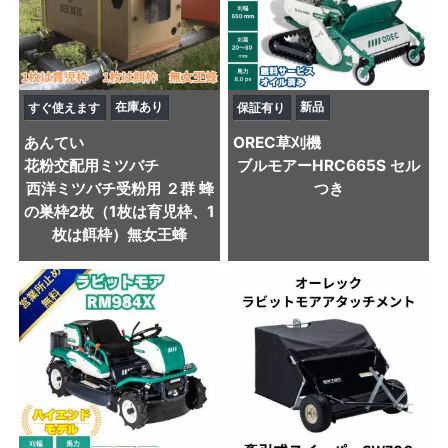
在庫あり
新品
すぐ使えます
保証有り
あんてい
OREC
草刈機
花粉交配用ミツバチ
ブルモアーHRC665S セル
西洋ミツバチ受粉用 ２群 蜂
つき
の巣枠2枚（1枚は育児枠、1
枚は餌枠）無女王蜂