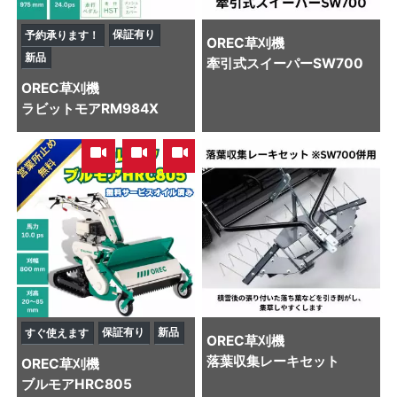
保証有り
予約承ります！
OREC
草刈機
新品
牽引式スイーパーSW700
OREC
草刈機
ラビットモアRM984X
,
,
保証有り
新品
すぐ使えます
OREC
草刈機
落葉収集レーキセット
OREC
草刈機
ブルモアHRC805