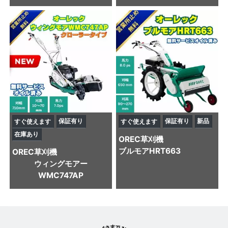
保証有り
保証有り
新品
すぐ使えます
すぐ使えます
在庫あり
OREC
草刈機
ブルモアHRT663
OREC
草刈機
ウィングモアー
WMC747AP