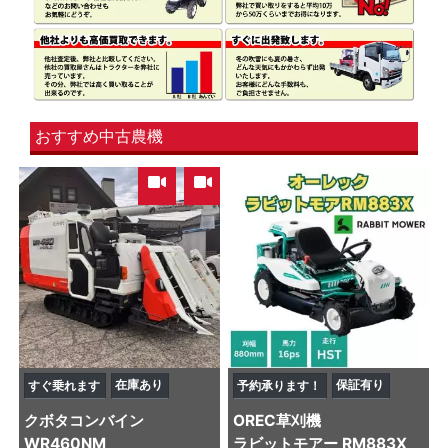
おすすめ中古農機
,
在庫あり
保証有り
すぐ乗れます
予約承ります！
クボタ
コンバイン
OREC
草刈機
WR460NM
ラビットモアー RM883X