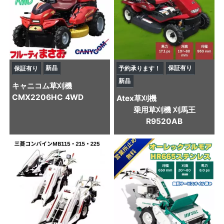
新品
保証有り
保証有り
予約承ります！
新品
キャニコム
草刈機
CMX2206HC 4WD
Atex
草刈機
乗用草刈機 刈馬王
R9520AB