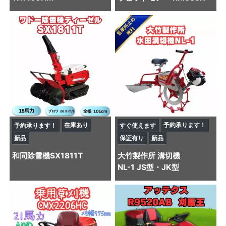
在庫あり
予約承ります！
予約承ります！
すぐ使えます
新品
保証有り
新品
和同
除雪機
SX1811T
大竹製作所
溝切機
NL-1 JS型・JK型