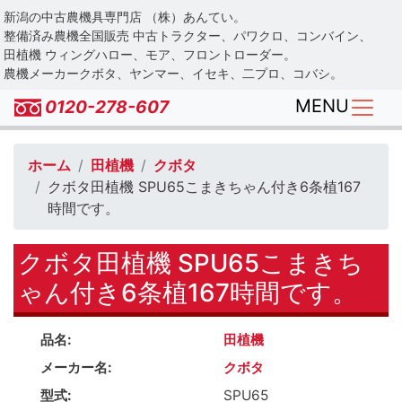
Skip
新潟の中古農機具専門店 （株）あんてい。
to
整備済み農機全国販売 中古トラクター、パワクロ、コンバイン、
main
田植機 ウィングハロー、モア、フロントローダー。
農機メーカークボタ、ヤンマー、イセキ、二プロ、コバシ。
content
MENU
0120-278-607
ホーム
田植機
クボタ
クボタ田植機 SPU65こまきちゃん付き6条植167
時間です。
クボタ田植機 SPU65こまきち
ゃん付き6条植167時間です。
品名
田植機
メーカー名
クボタ
型式
SPU65