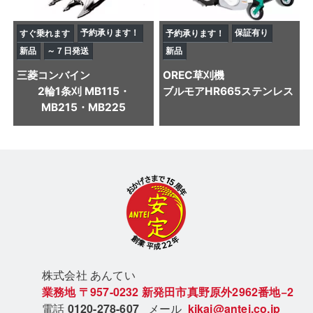
予約承ります！
保証有り
すぐ乗れます
予約承ります！
新品
～７日発送
新品
三菱
コンバイン
OREC
草刈機
2輪1条刈 MB115・
ブルモアHR665ステンレス
MB215・MB225
株式会社 あん
てい
業務地
〒957-0232
新発田市真野原外2962番地−2
電話
0120-278-607
メール
kikai@antei.co.jp