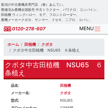
Skip
新潟の中古農機具専門店 （株）あんてい。
to
整備済み農機全国販売 中古トラクター、パワクロ、コンバイン、
main
田植機 ウィングハロー、モア、フロントローダー。
農機メーカークボタ、ヤンマー、イセキ、二プロ、コバシ。
content
MENU
0120-278-607
ホーム
田植機
クボタ
クボタ中古田植機 NSU65 ６条植え
クボタ中古田植機 NSU65 ６
条植え
品名
田植機
メーカー名
クボタ
型式
NSU65
アワーメーター
125時間