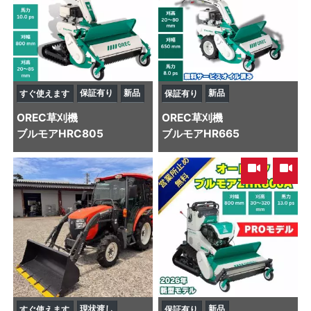
保証有り
新品
新品
すぐ使えます
保証有り
OREC
草刈機
OREC
草刈機
ブルモアHRC805
ブルモアHR665
,
現状渡し
新品
すぐ使えます
保証有り