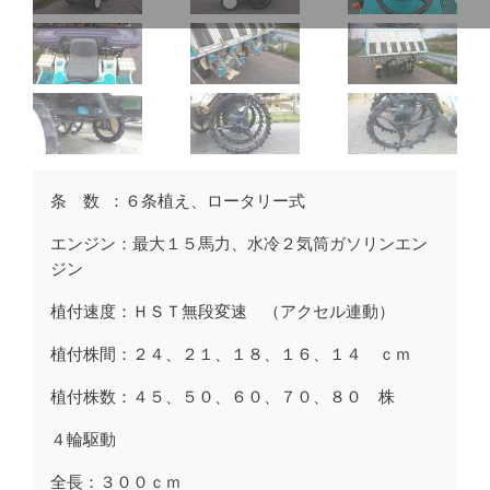
条 数 ：６条植え、ロータリー式
エンジン：最大１５馬力、水冷２気筒ガソリンエン
ジン
植付速度：ＨＳＴ無段変速 （アクセル連動）
植付株間：２４、２１、１８、１６、１４ ｃｍ
植付株数：４５、５０、６０、７０、８０ 株
４輪駆動
全長：３００ｃｍ