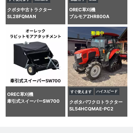
クボタ
中古トラクター
OREC
草刈機
SL28FQMAN
ブルモアZHR800A
整備中
ハイスピード
すぐ使えます
OREC
草刈機
牽引式スイーパーSW700
クボタ
パワクロトラクター
SL54HCQMAE-PC2