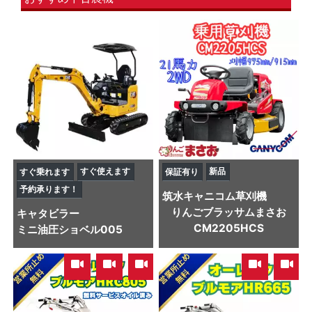
すぐ使えます
新品
すぐ乗れます
保証有り
予約承ります！
筑水キャニコム
草刈機
りんごブラッサムまさお
キャタビラー
CM2205HCS
ミニ油圧ショベル
005
,
,
,