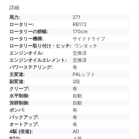
詳細
馬力
271
ロータリー
RB172
ロータリーの耕幅
170cm
ロータリー機構
サイドドライブ
ロータリー取り付け・ヒッチ
ワンタッチ
エンジンオイル
交換済
エンジンオイルエレメント
交換済
パワーステアリング
有
主変速
PALシフト
副変速
2段
クリープ
有
水平制御
自動
深耕制御
自動
ポンパ
有
バックアップ
有
オートアップ
有
4駆 (倍速)
AD
PTO
４段