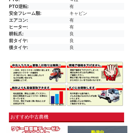
PTO逆転
有
安全フレーム類
キャビン
エアコン
有
ヒーター
有
耕耘爪
良
前タイヤ
良
後タイヤ
良
おすすめ中古農機
整備中