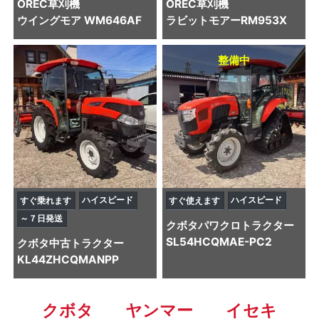
OREC
草刈機
OREC
草刈機
ウイングモア WM646AF
ラビットモアーRM953X
整備中
ハイスピード
ハイスピード
すぐ乗れます
すぐ使えます
～７日発送
クボタ
パワクロトラクター
SL54HCQMAE-PC2
クボタ
中古トラクター
KL44ZHCQMANPP
クボタ
ヤンマー
イセキ