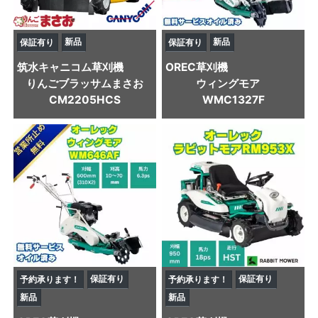
新品
新品
保証有り
保証有り
筑水キャニコム
草刈機
OREC
草刈機
りんごブラッサムまさお
ウィングモア
CM2205HCS
WMC1327F
保証有り
保証有り
予約承ります！
予約承ります！
新品
新品