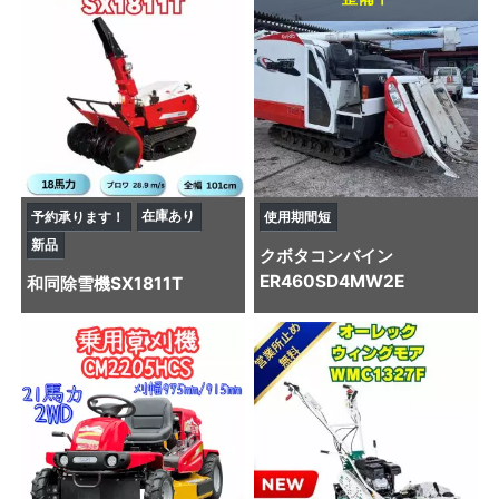
在庫あり
予約承ります！
使用期間短
新品
クボタ
コンバイン
ER460SD4MW2E
和同
除雪機
SX1811T