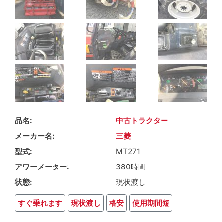
品名
中古トラクター
メーカー名
三菱
型式
MT271
アワーメーター
380時間
状態
現状渡し
すぐ乗れます
現状渡し
格安
使用期間短