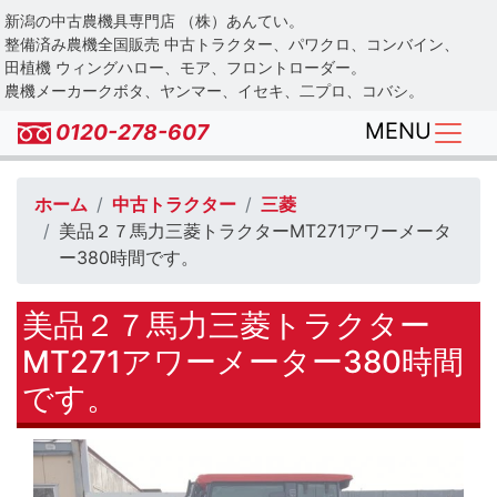
Skip
新潟の中古農機具専門店 （株）あんてい。
to
整備済み農機全国販売 中古トラクター、パワクロ、コンバイン、
main
田植機 ウィングハロー、モア、フロントローダー。
農機メーカークボタ、ヤンマー、イセキ、二プロ、コバシ。
content
MENU
0120-278-607
ホーム
中古トラクター
三菱
美品２７馬力三菱トラクターMT271アワーメータ
ー380時間です。
美品２７馬力三菱トラクター
MT271アワーメーター380時間
です。