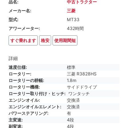
品名
中古トラクター
メーカー名
三菱
型式
MT33
アワーメーター
432時間
すぐ乗れます
格安
使用期間短
詳細
速度仕様
標準
ロータリー
三菱 R3828HS
ロータリーの耕幅
1.8m
ロータリー機構
サイドドライブ
ロータリー取り付け・ヒッチ
ワンタッチ
エンジンオイル
交換済
エンジンオイルエレメント
交換済
パワーステアリング
有
主変速
4段
副変速
4段