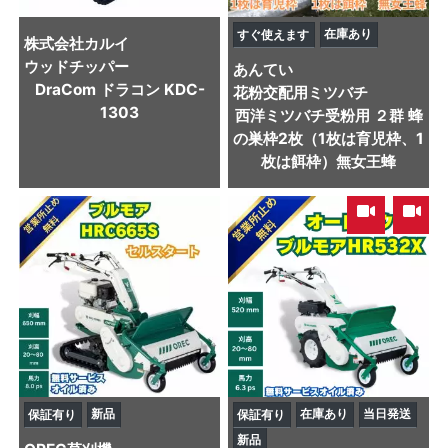
在庫あり
すぐ使えます
株式会社カルイ
ウッドチッパー
あんてい
DraCom ドラコン KDC-
花粉交配用ミツバチ
1303
西洋ミツバチ受粉用 ２群 蜂
の巣枠2枚（1枚は育児枠、1
枚は餌枠）無女王蜂
,
新品
在庫あり
当日発送
保証有り
保証有り
新品