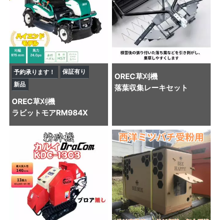
保証有り
予約承ります！
OREC
草刈機
新品
落葉収集レーキセット
OREC
草刈機
ラビットモアRM984X