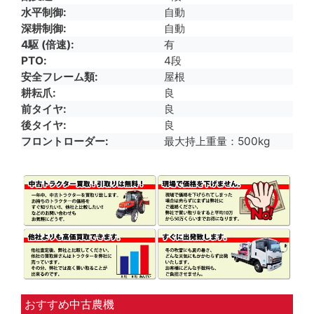
水平制御
自動
深耕制御
自動
4駆 (倍速)
有
PTO
4段
安全フレーム類
屋根
耕耘爪
良
前タイヤ
良
後タイヤ
良
フロントローダー
最大持上重量：500kg
おすすめ中古農機