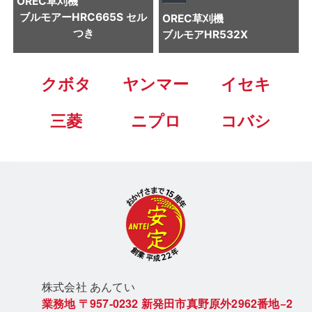
OREC
草刈機
ブルモアーHRC665S セル
OREC
草刈機
つき
ブルモアHR532X
クボタ
ヤンマー
イセキ
三菱
ニプロ
コバシ
株式会社 あん
てい
業務地
〒957-0232
新発田市真野原外2962番地−2