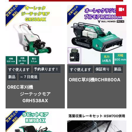
予約承ります！
保証有り
新品
すぐ使えます
すぐ使えます
新品
～７日発送
OREC
草刈機
RCHR800A
OREC
草刈機
ジーテックモア
GRH538AX