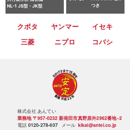
つき
NL-1 JS型・JK型
クボタ
ヤンマー
イセキ
三菱
ニプロ
コバシ
株式会社 あん
てい
業務地
〒957-0232
新発田市真野原外2962番地−2
電話
0120-278-607
メール
kikai@antei.co.jp