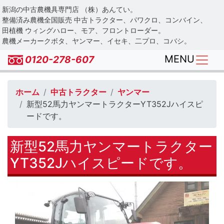
Skip
新潟の中古農機具専門店 （株）あんてい。
to
整備済み農機全国販売 中古トラクター、パワクロ、コンバイン、
main
田植機 ウィングハロー、モア、フロントローダー。
農機メーカークボタ、ヤンマー、イセキ、二プロ、コバシ。
content
MENU
0120-278-607
ホーム
中古トラクター
ヤンマー
新型52馬力ヤンマートラクターYT352Jハイスピ
ードです。
新型52馬力ヤンマートラクター
YT352Jハイスピードです。