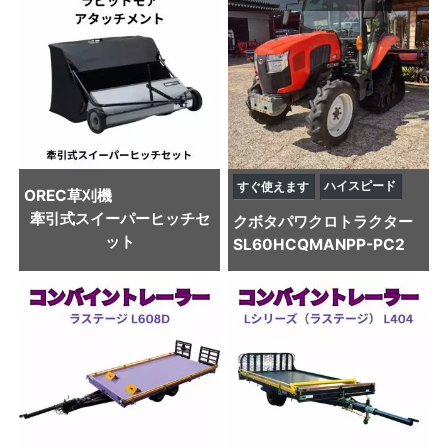
ハイスピード
すぐ使えます
OREC
草刈機
牽引式スイーパーヒッチセ
クボタ
パワクロトラクター
ット
SL60HCQMANPP-PC2