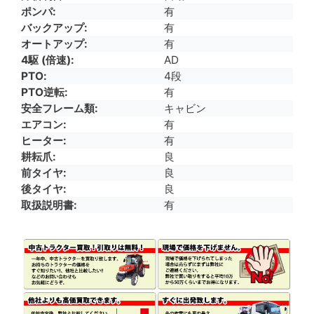
ポンパ
有
バックアップ
有
オートアップ
有
4駆 (倍速)
AD
PTO
4段
PTO逆転
有
安全フレーム類
キャビン
エアコン
有
ヒーター
有
耕耘爪
良
前タイヤ
良
後タイヤ
良
取扱説明書
有