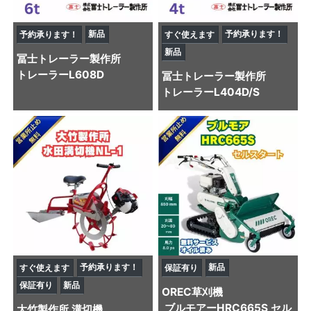
新品
予約承ります！
予約承ります！
すぐ使えます
新品
冨士トレーラー製作所
トレーラー
L608D
冨士トレーラー製作所
トレーラー
L404D/S
予約承ります！
新品
すぐ使えます
保証有り
保証有り
新品
OREC
草刈機
ブルモアーHRC665S セル
大竹製作所
溝切機