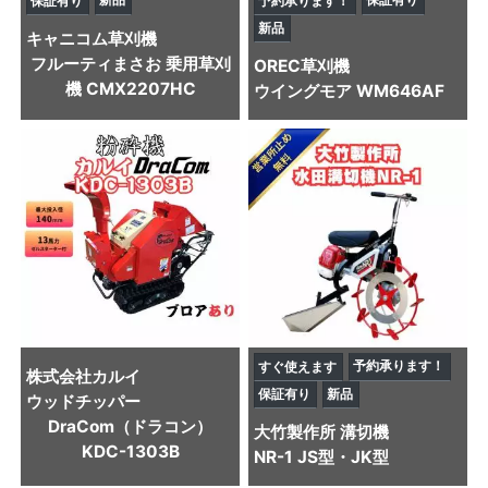
保証有り
予約承ります！
新品
キャニコム
草刈機
フルーティまさお 乗用草刈
OREC
草刈機
機 CMX2207HC
ウイングモア WM646AF
予約承ります！
すぐ使えます
株式会社カルイ
保証有り
新品
ウッドチッパー
DraCom（ドラコン）
大竹製作所
溝切機
KDC-1303B
NR-1 JS型・JK型