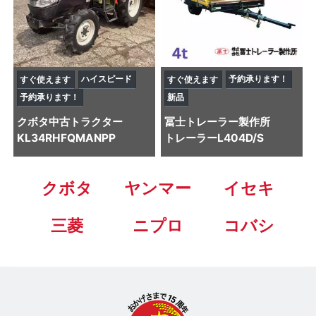
ハイスピード
予約承ります！
すぐ使えます
すぐ使えます
予約承ります！
新品
クボタ
中古トラクター
冨士トレーラー製作所
KL34RHFQMANPP
トレーラー
L404D/S
クボタ
ヤンマー
イセキ
三菱
ニプロ
コバシ