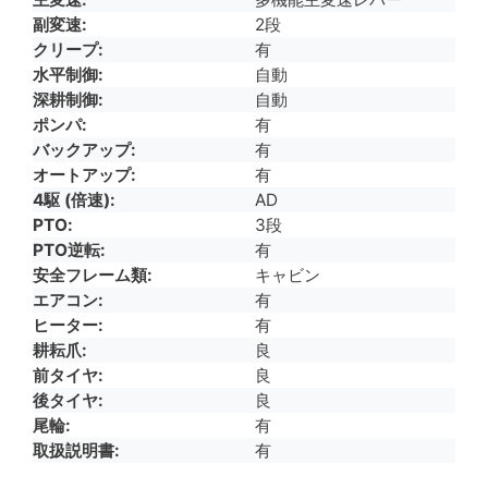
副変速
2段
クリープ
有
水平制御
自動
深耕制御
自動
ポンパ
有
バックアップ
有
オートアップ
有
4駆 (倍速)
AD
PTO
3段
PTO逆転
有
安全フレーム類
キャビン
エアコン
有
ヒーター
有
耕耘爪
良
前タイヤ
良
後タイヤ
良
尾輪
有
取扱説明書
有