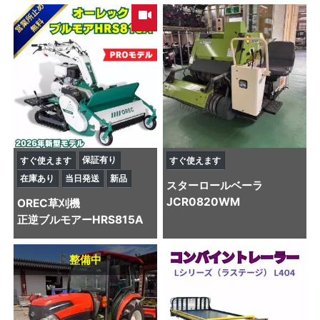
保証有り
すぐ使えます
すぐ使えます
在庫あり
当日発送
新品
スター
ロールベーラ
JCR0820WM
OREC
草刈機
正逆ブルモアーHRS815A
整備中