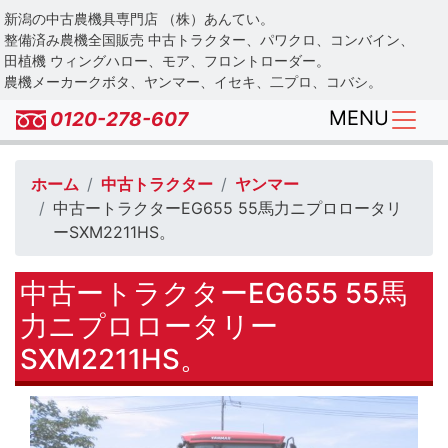
Skip
新潟の中古農機具専門店 （株）あんてい。
to
整備済み農機全国販売 中古トラクター、パワクロ、コンバイン、
main
田植機 ウィングハロー、モア、フロントローダー。
農機メーカークボタ、ヤンマー、イセキ、二プロ、コバシ。
content
MENU
0120-278-607
ホーム
中古トラクター
ヤンマー
中古ートラクターEG655 55馬力ニプロロータリ
ーSXM2211HS。
中古ートラクターEG655 55馬
力ニプロロータリー
SXM2211HS。