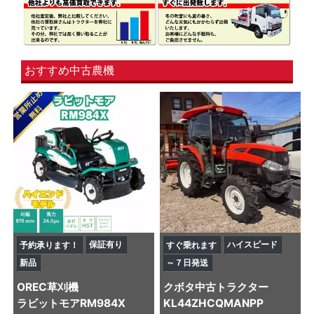
おすすめ中古農機
保証有り
ハイスピード
予約承ります！
すぐ乗れます
新品
～７日発送
OREC
草刈機
クボタ
中古トラクター
ラビットモアRM984X
KL44ZHCQMANPP