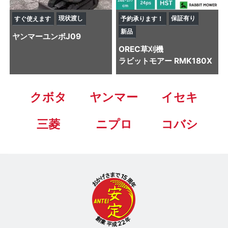
現状渡し
保証有り
すぐ使えます
予約承ります！
新品
ヤンマー
ユンボ
J09
OREC
草刈機
ラビットモアー RMK180X
クボタ
ヤンマー
イセキ
三菱
ニプロ
コバシ