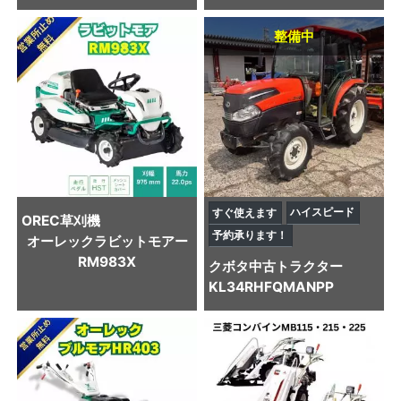
整備中
ハイスピード
すぐ使えます
OREC
草刈機
予約承ります！
オーレックラビットモアー
RM983X
クボタ
中古トラクター
KL34RHFQMANPP