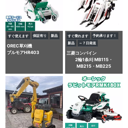
保証有り
新品
予約承ります！
すぐ使えます
すぐ乗れます
新品
～７日発送
OREC
草刈機
ブルモアHR403
三菱
コンバイン
2輪1条刈 MB115・
MB215・MB225