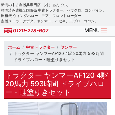
Skip
新潟の中古農機具専門店 （株）あんてい。
to
整備済み農機全国販売 中古トラクター、パワクロ、コンバイン、
main
田植機 ウィングハロー、モア、フロントローダー。
農機メーカークボタ、ヤンマー、イセキ、二プロ、コバシ。
content
MENU
0120-278-607
ホーム
中古トラクター
ヤンマー
トラクター ヤンマーAF120 4駆 20馬力 593時間
ドライブハロー・畦塗りきセット
トラクター ヤンマーAF120 4駆
20馬力 593時間 ドライブハロ
ー・畦塗りきセット