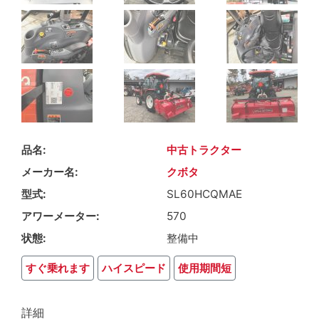
品名
中古トラクター
メーカー名
クボタ
型式
SL60HCQMAE
アワーメーター
570
状態
整備中
すぐ乗れます
ハイスピード
使用期間短
詳細