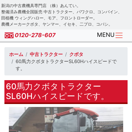
Skip
新潟の中古農機具専門店 （株）あんてい。
to
整備済み農機全国販売 中古トラクター、パワクロ、コンバイン、
main
田植機 ウィングハロー、モア、フロントローダー。
農機メーカークボタ、ヤンマー、イセキ、二プロ、コバシ。
content
MENU
0120-278-607
ホーム
中古トラクター
クボタ
60馬力クボタトラクターSL60Hハイスピードで
す。
60馬力クボタトラクター
SL60Hハイスピードです。