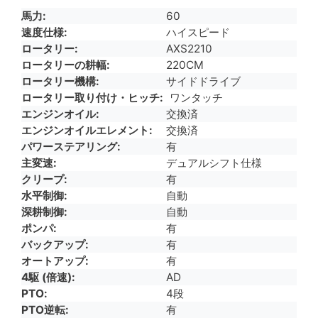
馬力
60
速度仕様
ハイスピード
ロータリー
AXS2210
ロータリーの耕幅
220CM
ロータリー機構
サイドドライブ
ロータリー取り付け・ヒッチ
ワンタッチ
エンジンオイル
交換済
エンジンオイルエレメント
交換済
パワーステアリング
有
主変速
デュアルシフト仕様
クリープ
有
水平制御
自動
深耕制御
自動
ポンパ
有
バックアップ
有
オートアップ
有
4駆 (倍速)
AD
PTO
4段
PTO逆転
有