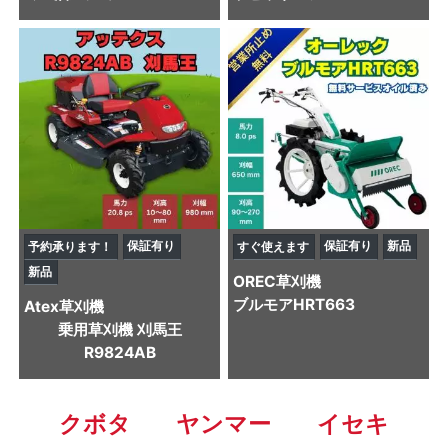
保証有り
保証有り
新品
予約承ります！
すぐ使えます
新品
OREC
草刈機
ブルモアHRT663
Atex
草刈機
乗用草刈機 刈馬王
R9824AB
クボタ
ヤンマー
イセキ