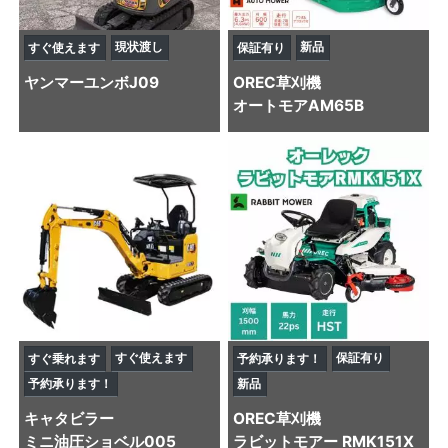
現状渡し
新品
すぐ使えます
保証有り
ヤンマー
ユンボ
J09
OREC
草刈機
オートモアAM65B
すぐ使えます
保証有り
すぐ乗れます
予約承ります！
予約承ります！
新品
キャタビラー
OREC
草刈機
ミニ油圧ショベル
005
ラビットモアー RMK151X