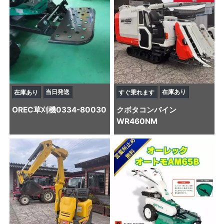
当日発送
在庫あり
在庫あり
すぐ乗れます
OREC
草刈機
0334-80030
クボタ
コンバイン
WR460NM