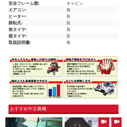
安全フレーム類
キャビン
エアコン
有
ヒーター
有
耕耘爪
良
前タイヤ
良
後タイヤ
良
取扱説明書
有
おすすめ中古農機
,