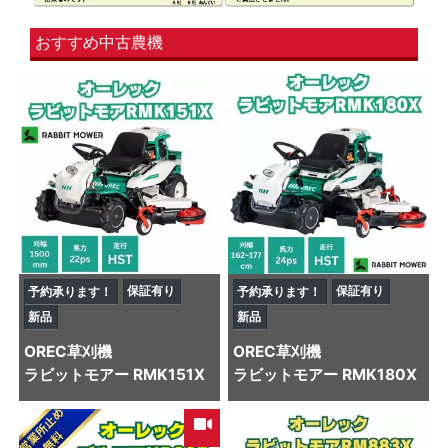
おすすめ中古農機
保証有り
保証有り
予約承ります！
予約承ります！
新品
新品
OREC
草刈機
OREC
草刈機
ラビットモアー RMK151X
ラビットモアー RMK180X