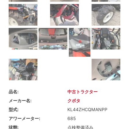
品名
中古トラクター
メーカー名
クボタ
型式
KL44ZHCQMANPP
アワーメーター
685
状態
点検整備済み