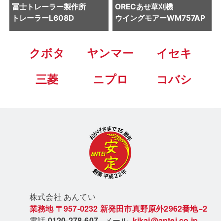
冨士トレーラー製作所
OREC
あせ草刈機
トレーラー
L608D
ウイングモアーWM757AP
クボタ
ヤンマー
イセキ
三菱
ニプロ
コバシ
株式会社 あん
てい
業務地
〒957-0232
新発田市真野原外2962番地−2
電話
0120-278-607
メール
kikai@antei.co.jp