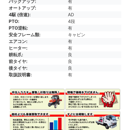
バックアップ
有
オートアップ
有
4駆 (倍速)
AD
PTO
4段
PTO逆転
有
安全フレーム類
キャビン
エアコン
有
ヒーター
有
耕耘爪
良
前タイヤ
良
後タイヤ
良
取扱説明書
有