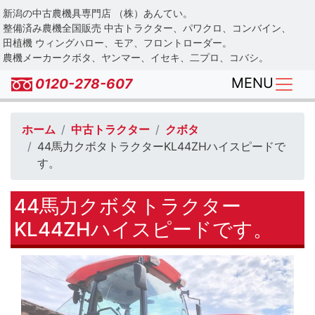
Skip
新潟の中古農機具専門店 （株）あんてい。
to
整備済み農機全国販売 中古トラクター、パワクロ、コンバイン、
main
田植機 ウィングハロー、モア、フロントローダー。
農機メーカークボタ、ヤンマー、イセキ、二プロ、コバシ。
content
MENU
0120-278-607
ホーム
中古トラクター
クボタ
44馬力クボタトラクターKL44ZHハイスピードで
す。
44馬力クボタトラクター
KL44ZHハイスピードです。