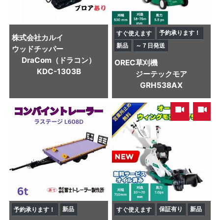
予約承ります！
すぐ使えます
株式会社カルイ
新品
～７日発送
ウッドチッパー
DraCom（ドラコン）
OREC
草刈機
KDC-1303B
ジーテックモア
GRH538AX
,
新品
保証有り
新品
予約承ります！
すぐ使えます