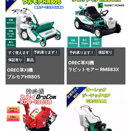
予約承ります！
保証有り
すぐ使えます
予約承ります！
保証有り
新品
OREC
草刈機
ラビットモアー RM883X
OREC
草刈機
ブルモアHR805