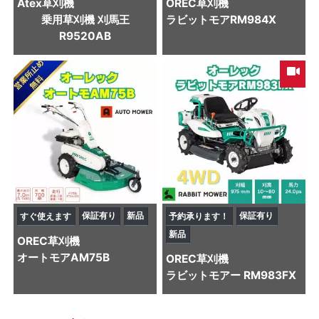
Atex
草刈機
OREC
草刈機
乗用草刈機 刈馬王
ラビットモアRM984X
R9520AB
保証有り
新品
保証有り
すぐ使えます
予約承ります！
新品
OREC
草刈機
オートモアAM75B
OREC
草刈機
ラビットモアー RM983FX