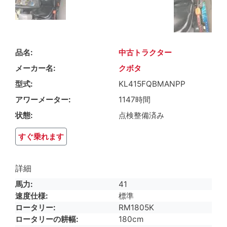
品名
中古トラクター
メーカー名
クボタ
型式
KL415FQBMANPP
アワーメーター
1147時間
状態
点検整備済み
すぐ乗れます
詳細
馬力
41
速度仕様
標準
ロータリー
RM1805K
ロータリーの耕幅
180cm