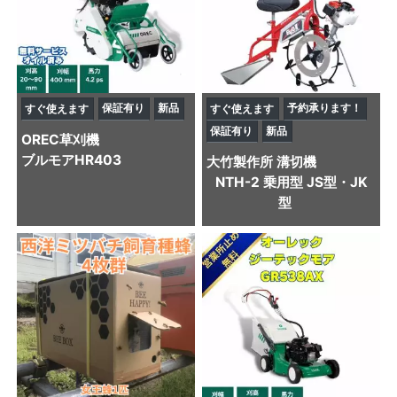
保証有り
新品
予約承ります！
すぐ使えます
すぐ使えます
保証有り
新品
OREC
草刈機
ブルモアHR403
大竹製作所
溝切機
NTH-2 乗用型 JS型・JK
型