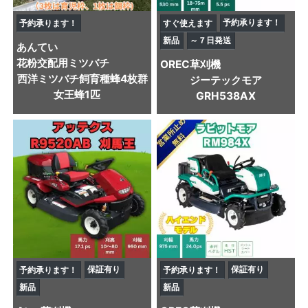
予約承ります！
予約承ります！
すぐ使えます
新品
～７日発送
あんてい
花粉交配用ミツバチ
OREC
草刈機
西洋ミツバチ飼育種蜂4枚群
ジーテックモア
女王蜂1匹
GRH538AX
保証有り
保証有り
予約承ります！
予約承ります！
新品
新品