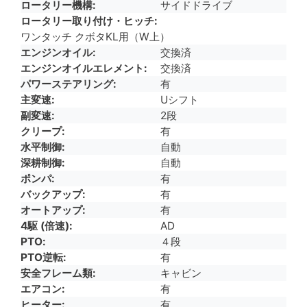
ロータリー機構
サイドドライブ
ロータリー取り付け・ヒッチ
ワンタッチ クボタKL用（W上）
エンジンオイル
交換済
エンジンオイルエレメント
交換済
パワーステアリング
有
主変速
Uシフト
副変速
2段
クリープ
有
水平制御
自動
深耕制御
自動
ポンパ
有
バックアップ
有
オートアップ
有
4駆 (倍速)
AD
PTO
４段
PTO逆転
有
安全フレーム類
キャビン
エアコン
有
ヒーター
有