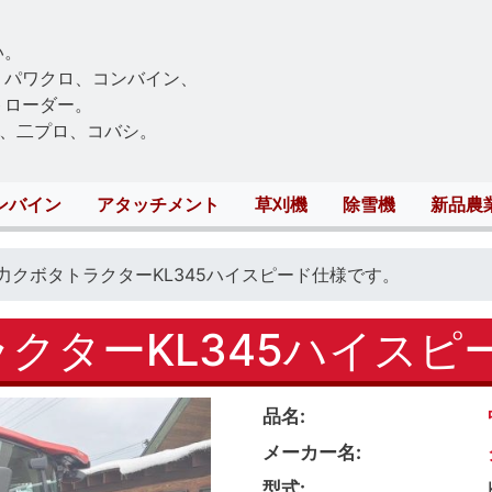
Skip
to
い。
main
、パワクロ、コンバイン、
content
トローダー。
、二プロ、コバシ。
ンバイン
アタッチメント
草刈機
除雪機
新品農
馬力クボタトラクターKL345ハイスピード仕様です。
ラクターKL345ハイスピ
品名
メーカー名
型式