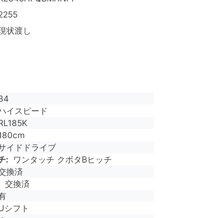
2255
現状渡し
34
ハイスピード
RL185K
180cm
サイドドライブ
チ
ワンタッチ クボタBヒッチ
交換済
交換済
有
Uシフト