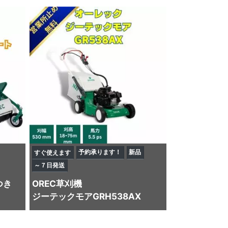
予約承ります！
新品
すぐ使えます
～７日発送
つき
OREC
草刈機
ジーテックモアGRH538AX