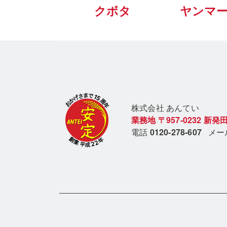
クボタ
ヤンマ
株式会社 あん
てい
業務地
〒957-0232
新発田
電話
0120-278-607
メ