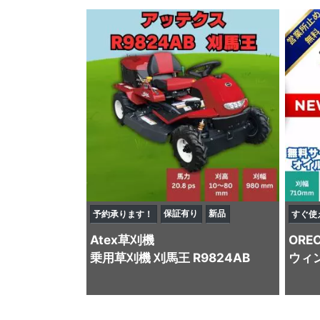
保証有り
新品
予約承ります！
すぐ使
Atex
草刈機
ORE
乗用草刈機 刈馬王 R9824AB
ウィン