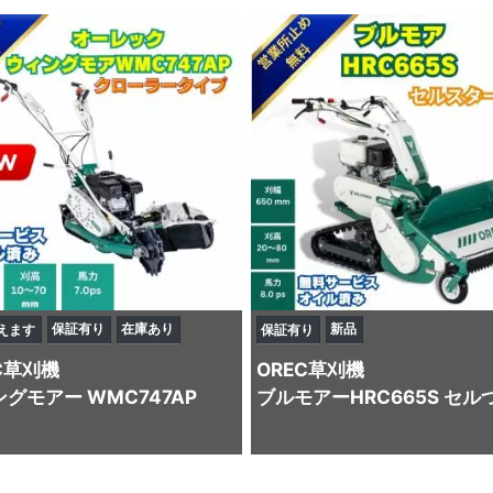
保証有り
在庫あり
新品
えます
保証有り
C
草刈機
OREC
草刈機
グモアー WMC747AP
ブルモアーHRC665S セル