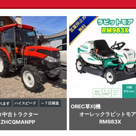
ハイスピード
～７日発送
れます
OREC
草刈機
オーレックラビットモア
タ
中古トラクター
RM983X
4ZHCQMANPP