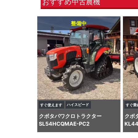
おすすめ中古農機
整備中
ハイスピード
すぐ使えます
すぐ乗
クボタ
パワクロトラクター
クボ
SL54HCQMAE-PC2
KL4