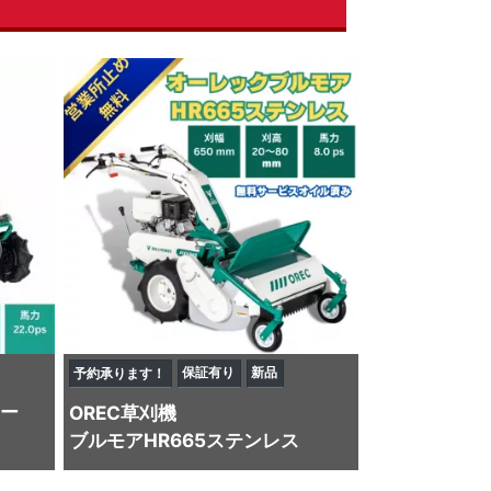
保証有り
新品
予約承ります！
ー
OREC
草刈機
ブルモアHR665ステンレス