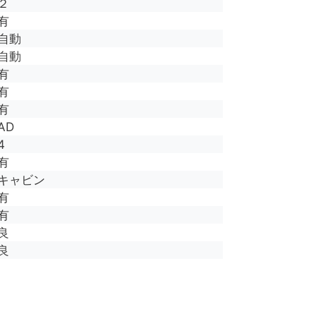
２
有
自動
自動
有
有
有
AD
4
有
キャビン
有
有
良
良