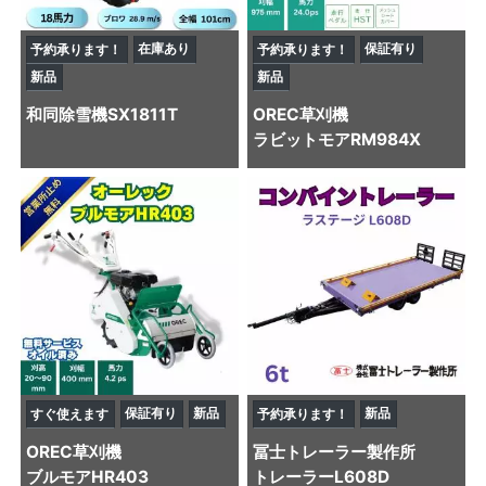
在庫あり
保証有り
予約承ります！
予約承ります！
新品
新品
和同
除雪機
SX1811T
OREC
草刈機
ラビットモアRM984X
保証有り
新品
新品
すぐ使えます
予約承ります！
OREC
草刈機
冨士トレーラー製作所
ブルモアHR403
トレーラー
L608D