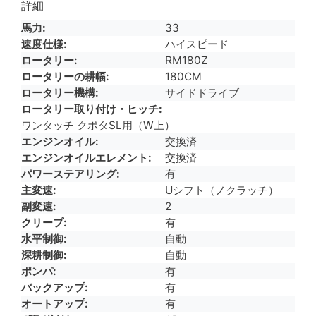
詳細
馬力
33
速度仕様
ハイスピード
ロータリー
RM180Z
ロータリーの耕幅
180CM
ロータリー機構
サイドドライブ
ロータリー取り付け・ヒッチ
ワンタッチ クボタSL用（W上）
エンジンオイル
交換済
エンジンオイルエレメント
交換済
パワーステアリング
有
主変速
Uシフト（ノクラッチ）
副変速
2
クリープ
有
水平制御
自動
深耕制御
自動
ポンパ
有
バックアップ
有
オートアップ
有