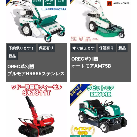
保証有り
保証有り
新品
予約承ります！
すぐ使えます
新品
OREC
草刈機
オートモアAM75B
OREC
草刈機
ブルモアHR665ステンレス