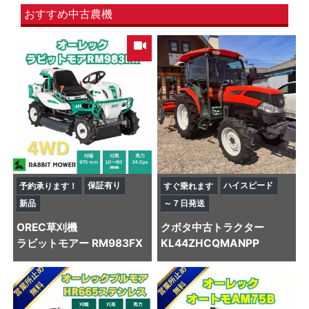
おすすめ中古農機
保証有り
ハイスピード
予約承ります！
すぐ乗れます
新品
～７日発送
OREC
草刈機
クボタ
中古トラクター
ラビットモアー RM983FX
KL44ZHCQMANPP