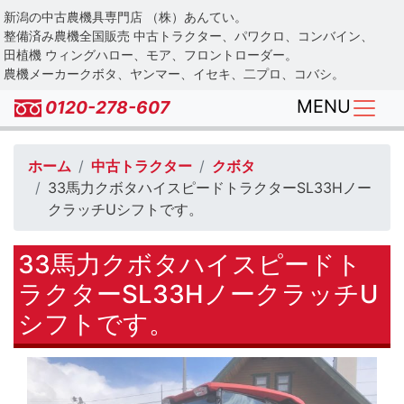
Skip
新潟の中古農機具専門店 （株）あんてい。
to
整備済み農機全国販売 中古トラクター、パワクロ、コンバイン、
main
田植機 ウィングハロー、モア、フロントローダー。
農機メーカークボタ、ヤンマー、イセキ、二プロ、コバシ。
content
MENU
0120-278-607
ホーム
中古トラクター
クボタ
33馬力クボタハイスピードトラクターSL33Hノー
クラッチUシフトです。
33馬力クボタハイスピードト
ラクターSL33HノークラッチU
シフトです。