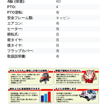
4駆 (倍速)
AD
PTO
4
PTO逆転
有
安全フレーム類
キャビン
エアコン
有
ヒーター
有
耕耘爪
良
前タイヤ
良
後タイヤ
良
フラップカバー
有
取扱説明書
有