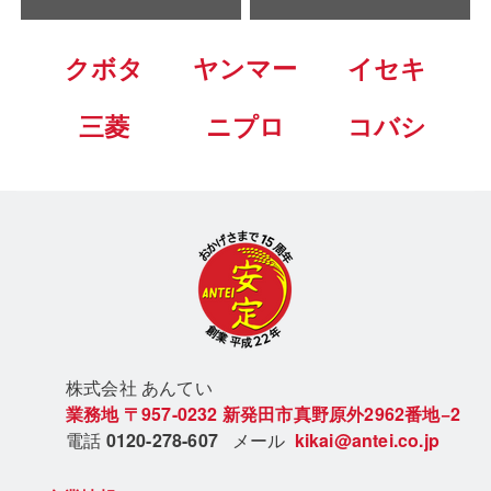
クボタ
ヤンマー
イセキ
三菱
ニプロ
コバシ
株式会社 あん
てい
業務地
〒957-0232
新発田市真野原外2962番地−2
電話
0120-278-607
メール
kikai@antei.co.jp