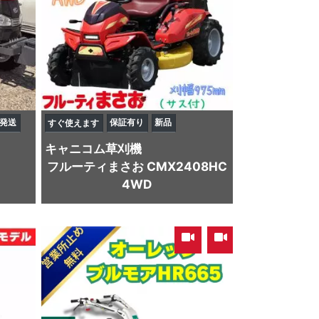
発送
保証有り
新品
すぐ使えます
キャニコム
草刈機
フルーティまさお CMX2408HC
4WD
,