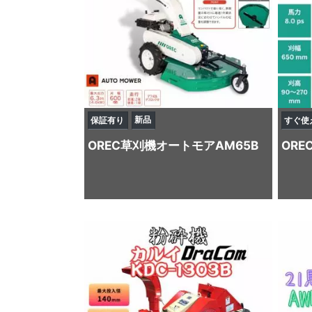
新品
保証有り
すぐ使
OREC
草刈機
オートモアAM65B
ORE