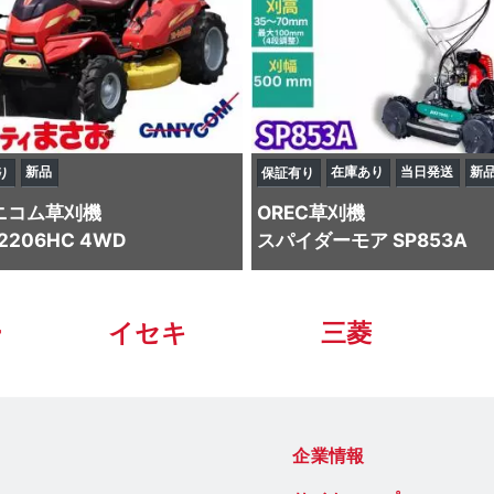
新品
在庫あり
当日発送
新
り
保証有り
ニコム
草刈機
OREC
草刈機
2206HC 4WD
スパイダーモア SP853A
ー
イセキ
三菱
企業情報