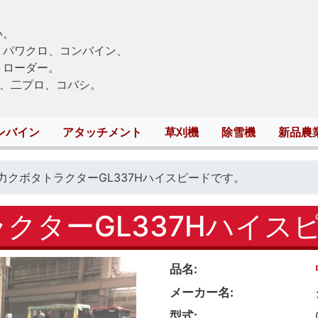
Skip
to
い。
main
、パワクロ、コンバイン、
content
トローダー。
、二プロ、コバシ。
ンバイン
アタッチメント
草刈機
除雪機
新品農
馬力クボタトラクターGL337Hハイスピードです。
ラクターGL337Hハイス
品名
メーカー名
型式