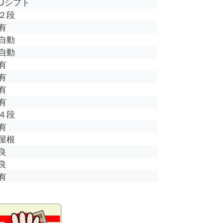
Uシフト
２段
有
自動
自動
有
有
有
有
４段
有
屋根
良
良
有