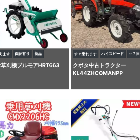
保証有り
新品
ハイスピード
～７日
えます
すぐ乗れます
C
草刈機
ブルモアHRT663
クボタ
中古トラクター
KL44ZHCQMANPP