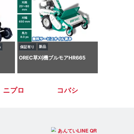
品
新品
保証有り
OREC
草刈機
ブルモアHR665
ニプロ
コバシ