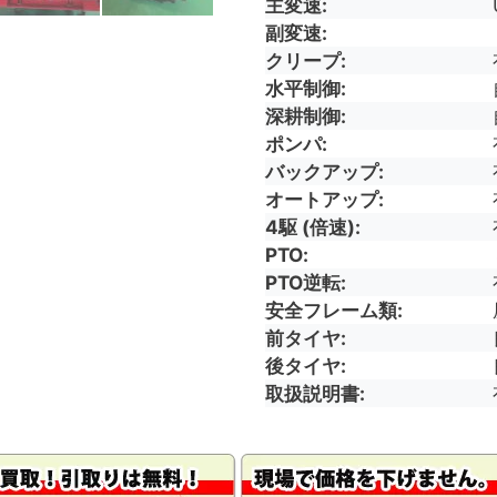
主変速
副変速
クリープ
水平制御
深耕制御
ポンパ
バックアップ
オートアップ
4駆 (倍速)
PTO
PTO逆転
安全フレーム類
前タイヤ
後タイヤ
取扱説明書