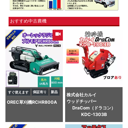
おすすめ中古農機
保証有り
新品
すぐ使えます
株式会社カルイ
ウッドチッパー
OREC
草刈機
RCHR800A
DraCom（ドラコン）
KDC-1303B