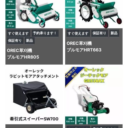
予約承ります！
保証有り
新品
すぐ使えます
すぐ使えます
保証有り
新品
OREC
草刈機
ブルモアHRT663
OREC
草刈機
ブルモアHR805