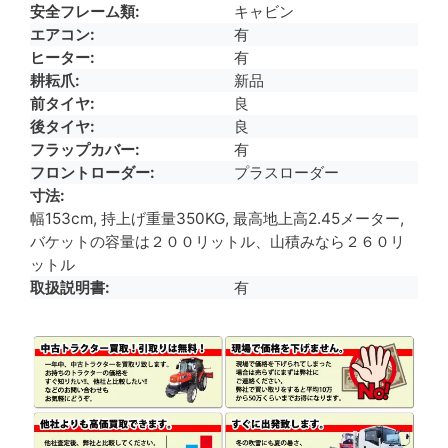
安全フレーム類
キャビン
エアコン
有
ヒーター
有
耕耘爪
新品
前タイヤ
良
後タイヤ
良
フラップカバー
有
フロントローダー
プラスローダー
寸法
幅153cm, 持上げ重量350KG, 最高地上高2.45メーター,
バケットの容量は２００リットル、山積みなら２６０リ
ットル
取扱説明書
有