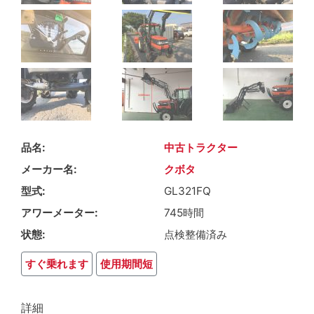
品名
中古トラクター
メーカー名
クボタ
型式
GL321FQ
アワーメーター
745時間
状態
点検整備済み
すぐ乗れます
使用期間短
詳細