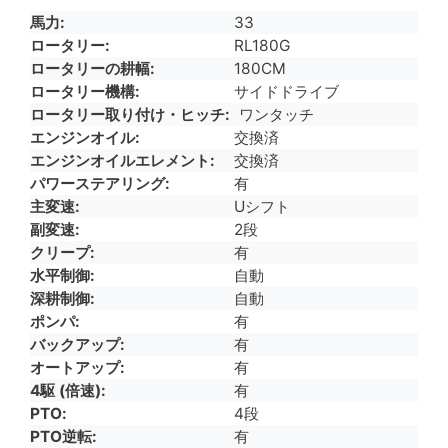
馬力
33
ロータリー
RL180G
ロータリーの耕幅
180CM
ロータリー機構
サイドドライブ
ロータリー取り付け・ヒッチ
ワンタッチ
エンジンオイル
交換済
エンジンオイルエレメント
交換済
パワーステアリング
有
主変速
Uシフト
副変速
2段
クリープ
有
水平制御
自動
深耕制御
自動
ポンパ
有
バックアップ
有
オートアップ
有
4駆 (倍速)
有
PTO
4段
PTO逆転
有