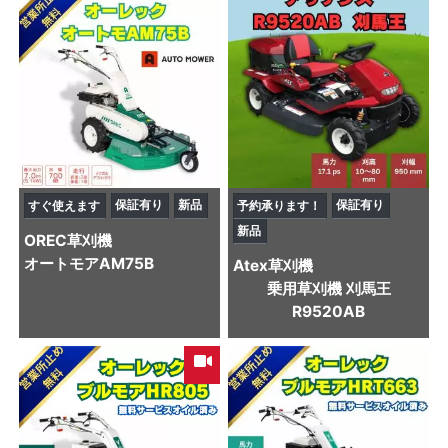
保証有り
新品
保証有り
すぐ使えます
予約承ります！
新品
OREC
草刈機
オートモアAM75B
Atex
草刈機
乗用草刈機 刈馬王
R9520AB