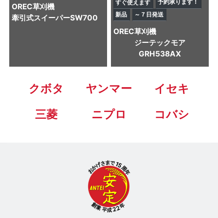
予約承ります！
すぐ使えます
OREC
草刈機
新品
～７日発送
牽引式スイーパーSW700
OREC
草刈機
ジーテックモア
GRH538AX
クボタ
ヤンマー
イセキ
三菱
ニプロ
コバシ