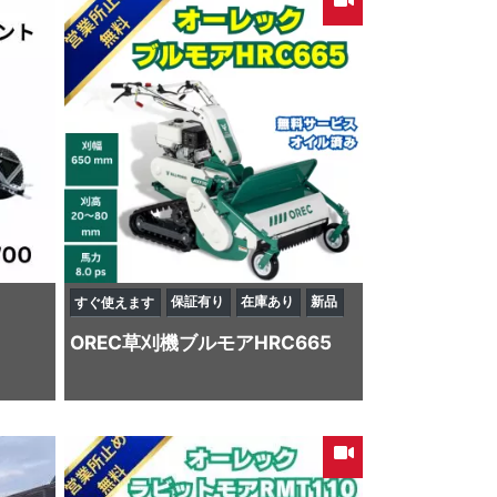
保証有り
在庫あり
新品
すぐ使えます
OREC
草刈機
ブルモアHRC665