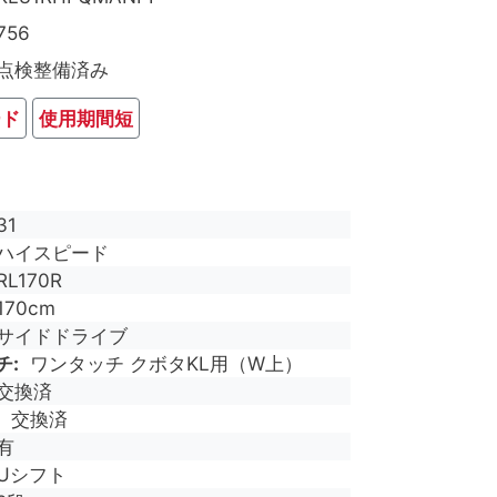
756
点検整備済み
ード
使用期間短
31
ハイスピード
RL170R
170cm
サイドドライブ
チ
ワンタッチ クボタKL用（W上）
交換済
交換済
有
Uシフト