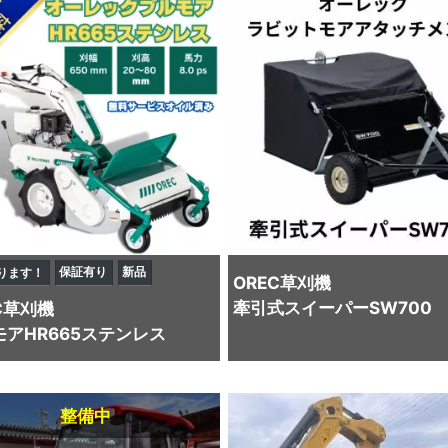
保証有り
新品
ります！
OREC
草刈機
牽引式スイーパーSW700
C
草刈機
モアHR665ステンレス
整備中