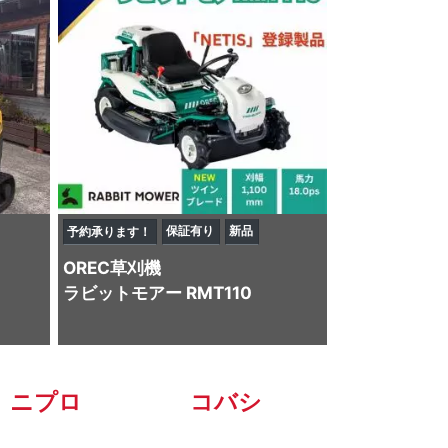
保証有り
新品
予約承ります！
OREC
草刈機
ラビットモアー RMT110
ニプロ
コバシ