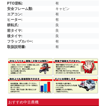
PTO逆転
有
安全フレーム類
キャビン
エアコン
有
ヒーター
有
耕耘爪
良
前タイヤ
良
後タイヤ
良
フラップカバー
有
取扱説明書
有
おすすめ中古農機