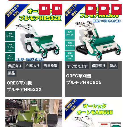
,
,
,
在庫あり
当日発送
保証有り
新品
保証有り
すぐ使えます
新品
OREC
草刈機
ブルモアHRC805
OREC
草刈機
ブルモアHR532X