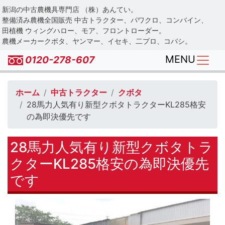
Skip
新潟の中古農機具専門店 （株）あんてい。
to
整備済み農機全国販売 中古トラクター、パワクロ、コンバイン、
main
田植機 ウィングハロー、モア、フロントローダー。
農機メーカークボタ、ヤンマー、イセキ、二プロ、コバシ。
content
MENU
0120-278-607
ホーム
中古トラクター
クボタ
28馬力人気有り新型クボタトラクターKL285格安
の為即決優先です
28馬力人気有り新型クボタトラ
クターKL285格安の為即決優先
です