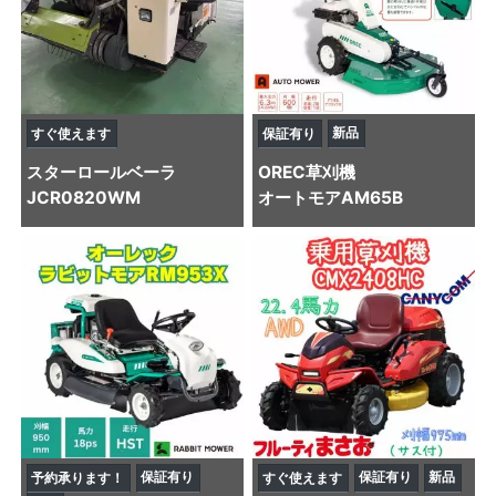
新品
すぐ使えます
保証有り
スター
ロールベーラ
OREC
草刈機
JCR0820WM
オートモアAM65B
保証有り
保証有り
新品
予約承ります！
すぐ使えます