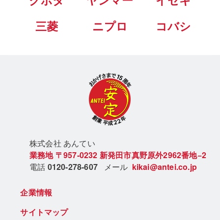
クボタ
ヤンマー
イセキ
三菱
ニプロ
コバシ
株式会社 あん
てい
業務地
〒957-0232
新発田市真野原外2962番地−2
電話
0120-278-607
メール
kikai@antei.co.jp
企業情報
サイトマップ