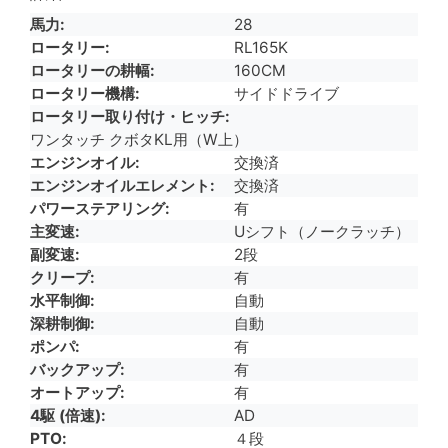
馬力
28
ロータリー
RL165K
ロータリーの耕幅
160CM
ロータリー機構
サイドドライブ
ロータリー取り付け・ヒッチ
ワンタッチ クボタKL用（W上）
エンジンオイル
交換済
エンジンオイルエレメント
交換済
パワーステアリング
有
主変速
Uシフト（ノークラッチ）
副変速
2段
クリープ
有
水平制御
自動
深耕制御
自動
ポンパ
有
バックアップ
有
オートアップ
有
4駆 (倍速)
AD
PTO
４段