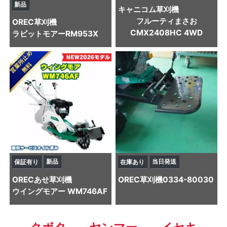
新品
キャニコム
草刈機
フルーティまさお
OREC
草刈機
CMX2408HC 4WD
ラビットモアーRM953X
新品
当日発送
保証有り
在庫あり
OREC
あせ草刈機
OREC
草刈機
0334-80030
ウイングモアー WM746AF