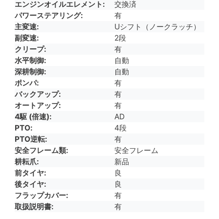
エンジンオイルエレメント
交換済
パワーステアリング
有
主変速
Uシフト（ノークラッチ）
副変速
2段
クリープ
有
水平制御
自動
深耕制御
自動
ポンパ
有
バックアップ
有
オートアップ
有
4駆 (倍速)
AD
PTO
4段
PTO逆転
有
安全フレーム類
安全フレーム
耕耘爪
新品
前タイヤ
良
後タイヤ
良
フラップカバー
有
取扱説明書
有