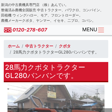
Skip
新潟の中古農機具専門店 （株）あんてい。
to
整備済み農機全国販売 中古トラクター、パワクロ、コンバイン、
main
田植機 ウィングハロー、モア、フロントローダー。
農機メーカークボタ、ヤンマー、イセキ、二プロ、コバシ。
content
MENU
0120-278-607
ホーム
中古トラクター
クボタ
28馬力クボタトラクターGL280バンバンです。
28馬力クボタトラクター
GL280バンバンです。