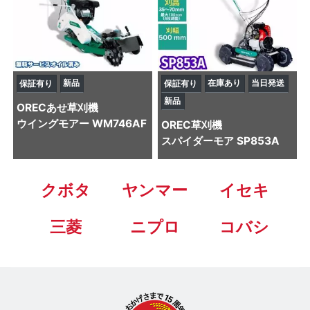
新品
在庫あり
当日発送
保証有り
保証有り
新品
OREC
あせ草刈機
ウイングモアー WM746AF
OREC
草刈機
スパイダーモア SP853A
クボタ
ヤンマー
イセキ
三菱
ニプロ
コバシ