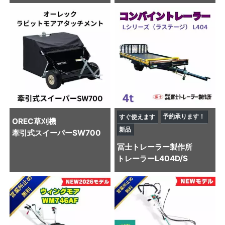
予約承ります！
すぐ使えます
OREC
草刈機
新品
牽引式スイーパーSW700
冨士トレーラー製作所
トレーラー
L404D/S