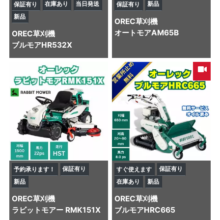
在庫あり
当日発送
新品
保証有り
保証有り
新品
OREC
草刈機
オートモアAM65B
OREC
草刈機
ブルモアHR532X
保証有り
保証有り
予約承ります！
すぐ使えます
新品
在庫あり
新品
OREC
草刈機
OREC
草刈機
ラビットモアー RMK151X
ブルモアHRC665