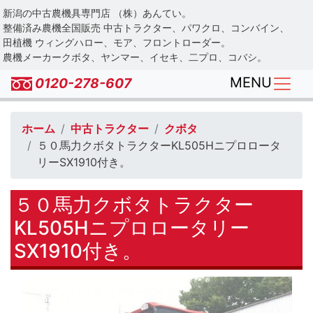
Skip
新潟の中古農機具専門店 （株）あんてい。
to
整備済み農機全国販売 中古トラクター、パワクロ、コンバイン、
main
田植機 ウィングハロー、モア、フロントローダー。
農機メーカークボタ、ヤンマー、イセキ、二プロ、コバシ。
content
MENU
0120-278-607
ホーム
中古トラクター
クボタ
５０馬力クボタトラクターKL505Hニプロロータ
リーSX1910付き。
５０馬力クボタトラクター
KL505Hニプロロータリー
SX1910付き。