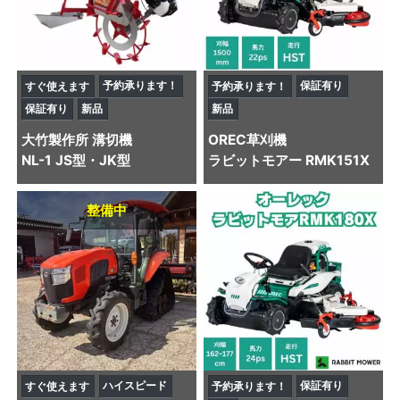
予約承ります！
保証有り
すぐ使えます
予約承ります！
保証有り
新品
新品
大竹製作所
溝切機
OREC
草刈機
NL-1 JS型・JK型
ラビットモアー RMK151X
整備中
ハイスピード
保証有り
すぐ使えます
予約承ります！