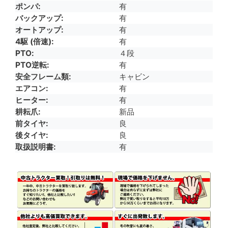
ポンパ
有
バックアップ
有
オートアップ
有
4駆 (倍速)
有
PTO
４段
PTO逆転
有
安全フレーム類
キャビン
エアコン
有
ヒーター
有
耕耘爪
新品
前タイヤ
良
後タイヤ
良
取扱説明書
有