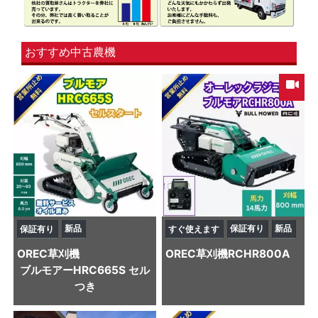
おすすめ中古農機
新品
保証有り
新品
保証有り
すぐ使えます
OREC
草刈機
OREC
草刈機
RCHR800A
ブルモアーHRC665S セル
つき