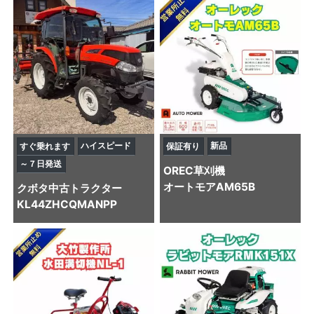
ハイスピード
新品
すぐ乗れます
保証有り
～７日発送
OREC
草刈機
オートモアAM65B
クボタ
中古トラクター
KL44ZHCQMANPP