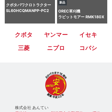
新品
クボタ
パワクロトラクター
SL60HCQMANPP-PC2
OREC
草刈機
ラビットモアー RMK180X
クボタ
ヤンマー
イセキ
三菱
ニプロ
コバシ
株式会社 あん
てい