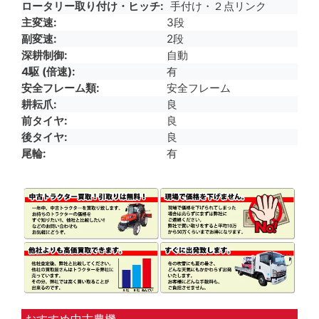
ロータリー取り付け・ヒッチ
手付け・２点リンク
主変速
3段
副変速
2段
深耕制御
自動
4駆 (倍速)
有
安全フレーム類
安全フレーム
耕耘爪
良
前タイヤ
良
後タイヤ
良
尾輪
有
おすすめ中古農機