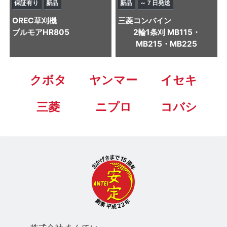
保証有り
新品
新品
～７日発送
OREC
草刈機
三菱
コンバイン
ブルモアHR805
2輪1条刈 MB115・
MB215・MB225
クボタ
ヤンマー
イセキ
三菱
ニプロ
コバシ