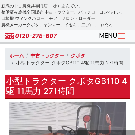
Skip
新潟の中古農機具専門店 （株）あんてい。
to
整備済み農機全国販売 中古トラクター、パワクロ、コンバイン、
main
田植機 ウィングハロー、モア、フロントローダー。
農機メーカークボタ、ヤンマー、イセキ、二プロ、コバシ。
content
MENU
0120-278-607
ホーム
中古トラクター
クボタ
小型トラクター クボタGB110 4駆 11馬力 271時間
小型トラクター クボタGB110 4
駆 11馬力 271時間