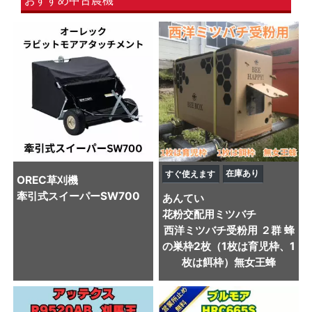
在庫あり
すぐ使えます
OREC
草刈機
牽引式スイーパーSW700
あんてい
花粉交配用ミツバチ
西洋ミツバチ受粉用 ２群 蜂
の巣枠2枚（1枚は育児枠、1
枚は餌枠）無女王蜂