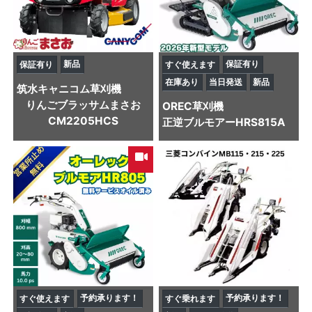
新品
保証有り
保証有り
すぐ使えます
在庫あり
当日発送
新品
筑水キャニコム
草刈機
りんごブラッサムまさお
OREC
草刈機
CM2205HCS
正逆ブルモアーHRS815A
予約承ります！
予約承ります！
すぐ使えます
すぐ乗れます