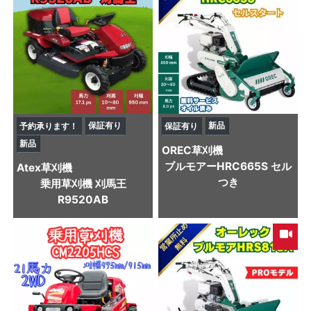
保証有り
新品
予約承ります！
保証有り
新品
OREC
草刈機
ブルモアーHRC665S セル
Atex
草刈機
つき
乗用草刈機 刈馬王
R9520AB