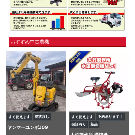
おすすめ中古農機
現状渡し
予約承ります！
すぐ使えます
すぐ使えます
保証有り
新品
ヤンマー
ユンボ
J09
大竹製作所
溝切機