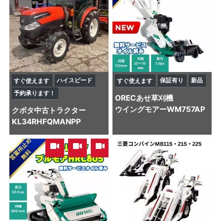
ハイスピード
保証有り
新品
すぐ使えます
すぐ使えます
予約承ります！
OREC
あせ草刈機
ウイングモアーWM757AP
クボタ
中古トラクター
KL34RHFQMANPP
,
,