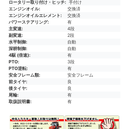
ロータリー取り付け・ヒッチ
手付け
エンジンオイル
交換済
エンジンオイルエレメント
交換済
パワーステアリング
有
主変速
4段
副変速
2段
水平制御
自動
深耕制御
自動
4駆 (倍速)
有
PTO
3段
PTO逆転
有
安全フレーム類
安全フレーム
前タイヤ
良
後タイヤ
良
尾輪
有
取扱説明書
有