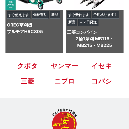
保証有り
新品
予約承ります！
すぐ使えます
すぐ乗れます
新品
～７日発送
OREC
草刈機
ブルモアHRC805
三菱
コンバイン
2輪1条刈 MB115・
MB215・MB225
クボタ
ヤンマー
イセキ
三菱
ニプロ
コバシ