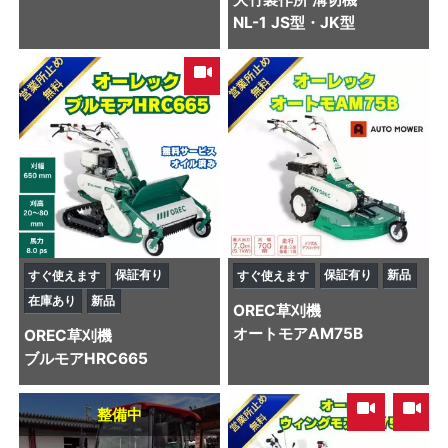
NL-1 JS型・JK型
保証有り
保証有り
新品
すぐ使えます
すぐ使えます
在庫あり
新品
OREC
草刈機
オートモアAM75B
OREC
草刈機
ブルモアHRC665
,
整備中