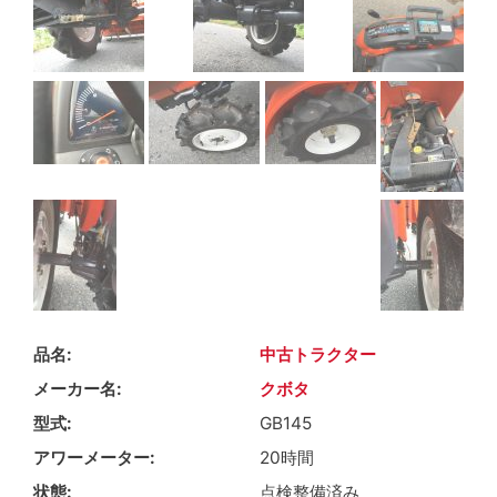
品名
中古トラクター
メーカー名
クボタ
型式
GB145
アワーメーター
20時間
状態
点検整備済み