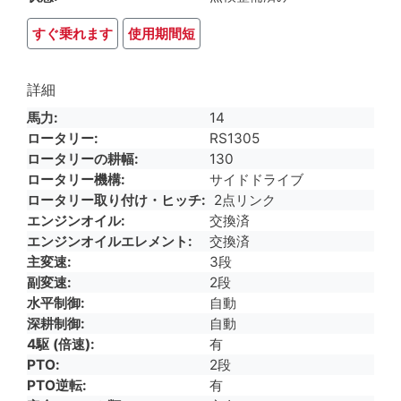
すぐ乗れます
使用期間短
詳細
馬力
14
ロータリー
RS1305
ロータリーの耕幅
130
ロータリー機構
サイドドライブ
ロータリー取り付け・ヒッチ
2点リンク
エンジンオイル
交換済
エンジンオイルエレメント
交換済
主変速
3段
副変速
2段
水平制御
自動
深耕制御
自動
4駆 (倍速)
有
PTO
2段
PTO逆転
有