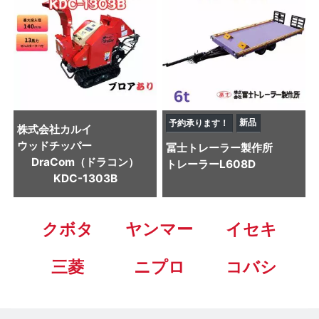
新品
予約承ります！
株式会社カルイ
ウッドチッパー
冨士トレーラー製作所
DraCom（ドラコン）
トレーラー
L608D
KDC-1303B
クボタ
ヤンマー
イセキ
三菱
ニプロ
コバシ