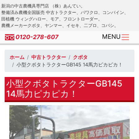
Skip
新潟の中古農機具専門店 （株）あんてい。
to
整備済み農機全国販売 中古トラクター、パワクロ、コンバイン、
main
田植機 ウィングハロー、モア、フロントローダー。
農機メーカークボタ、ヤンマー、イセキ、二プロ、コバシ。
content
MENU
0120-278-607
ホーム
中古トラクター
クボタ
小型クボタトラクターGB145 14馬力ピカピカ！
小型クボタトラクターGB145
14馬力ピカピカ！