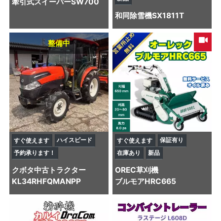
牽引式スイーパーSW700
和同
除雪機
SX1811T
整備中
ハイスピード
保証有り
すぐ使えます
すぐ使えます
予約承ります！
在庫あり
新品
クボタ
中古トラクター
OREC
草刈機
KL34RHFQMANPP
ブルモアHRC665