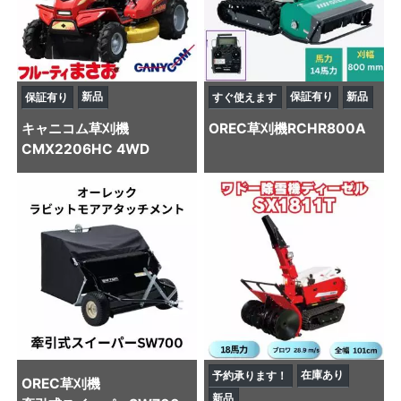
新品
保証有り
新品
保証有り
すぐ使えます
キャニコム
草刈機
OREC
草刈機
RCHR800A
CMX2206HC 4WD
在庫あり
予約承ります！
OREC
草刈機
新品