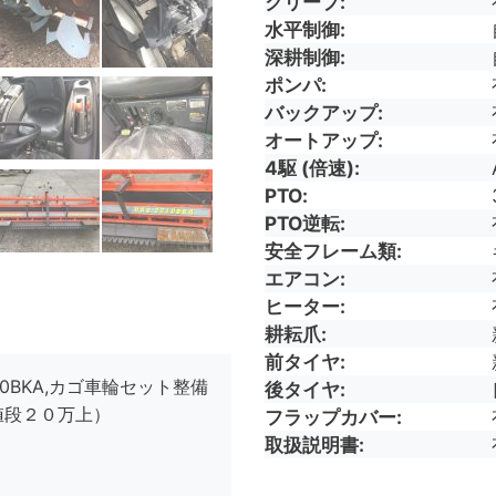
クリープ
水平制御
深耕制御
ポンパ
バックアップ
オートアップ
4駆 (倍速)
PTO
PTO逆転
安全フレーム類
エアコン
ヒーター
耕耘爪
前タイヤ
10BKA,カゴ車輪セット整備
後タイヤ
値段２０万
フラップカバー
上）
取扱説明書