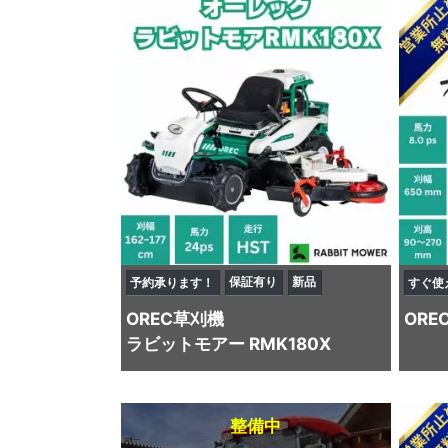
保証有り
新品
予約承ります！
すぐ使
OREC
草刈機
ORE
ラビットモアー RMK180X
整備中