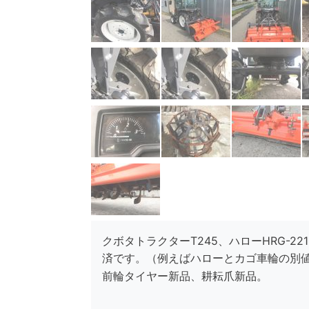
クボタトラクターT245、ハローHRG-22
済です。（例えばハローとカゴ車輪の別
前輪タイヤー新品、
耕耘爪新品。