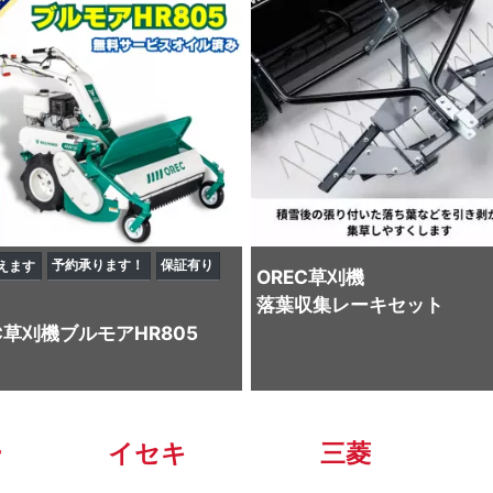
予約承ります！
保証有り
えます
OREC
草刈機
落葉収集レーキセット
C
草刈機
ブルモアHR805
ー
イセキ
三菱