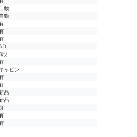
有
自動
自動
有
有
有
AD
3段
有
キャビン
有
有
新品
新品
良
有
有