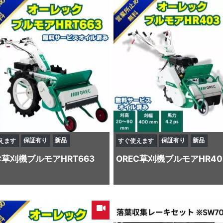
保証有り
新品
保証有り
新品
えます
すぐ使えます
C
草刈機
ブルモアHRT663
OREC
草刈機
ブルモアHR40