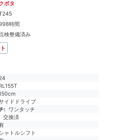
クボタ
T245
998時間
点検整備済み
ット
24
RL155T
150cm
サイドドライブ
チ
ワンタッチ
交換済
有
シャトルシフト