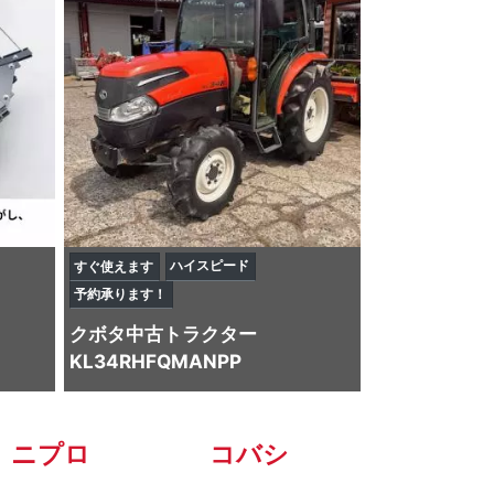
ハイスピード
すぐ使えます
予約承ります！
クボタ
中古トラクター
KL34RHFQMANPP
ニプロ
コバシ