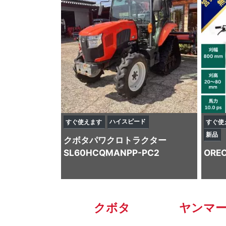
ハイスピード
すぐ使えます
すぐ使
新品
クボタ
パワクロトラクター
SL60HCQMANPP-PC2
ORE
クボタ
ヤンマ