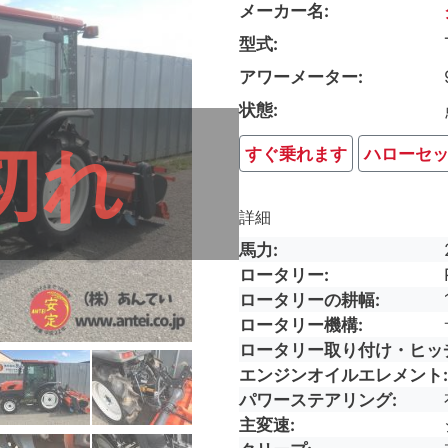
メーカー名
型式
アワーメーター
状態
切れ
すぐ乗れます
ハローセ
詳細
馬力
ロータリー
ロータリーの耕幅
ロータリー機構
ロータリー取り付け・ヒッ
エンジンオイルエレメント
パワーステアリング
主変速