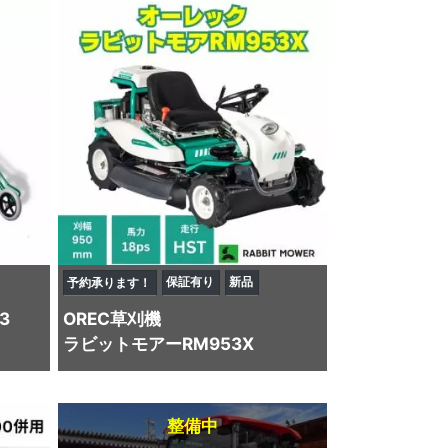
保証有り
新品
予約承ります！
3
OREC
草刈機
ラビットモアーRM953X
整備中