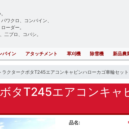
Skip
to
い。
main
、パワクロ、コンバイン、
content
トローダー。
、二プロ、コバシ。
ンバイン
アタッチメント
草刈機
除雪機
新品農
トラクタークボタT245エアコンキャビンハローカゴ車輪セット
ボタT245エアコンキャ
品名