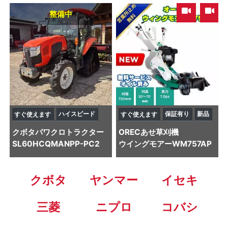
,
整備中
ハイスピード
保証有り
新品
すぐ使えます
すぐ使えます
クボタ
パワクロトラクター
OREC
あせ草刈機
SL60HCQMANPP-PC2
ウイングモアーWM757AP
クボタ
ヤンマー
イセキ
三菱
ニプロ
コバシ