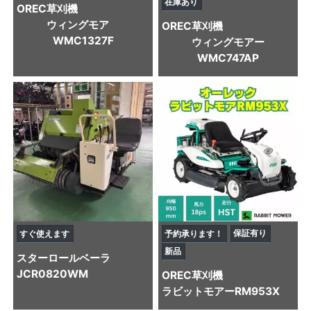
在庫あり
OREC
草刈機
ウィングモア
OREC
草刈機
WMC1327F
ウィングモアー
WMC747AP
保証有り
すぐ使えます
予約承ります！
新品
スター
ロールベーラ
JCR0820WM
OREC
草刈機
ラビットモアーRM953X