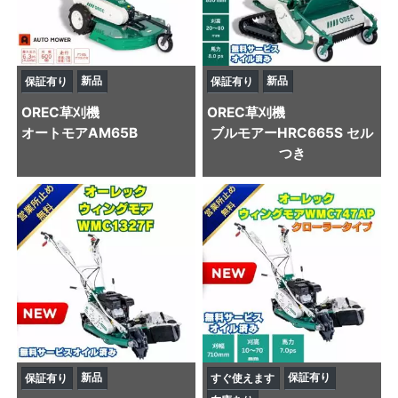
新品
新品
保証有り
保証有り
OREC
草刈機
OREC
草刈機
オートモアAM65B
ブルモアーHRC665S セル
つき
新品
保証有り
保証有り
すぐ使えます