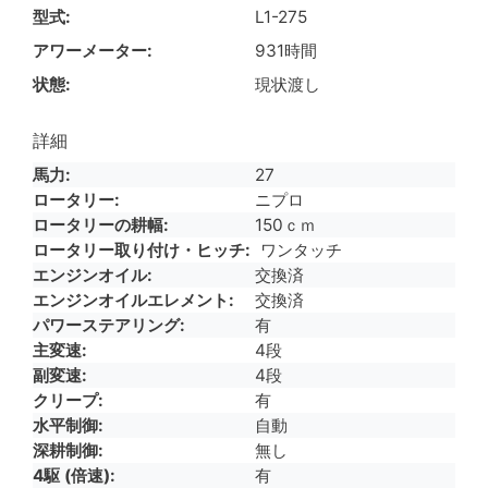
型式
L1-275
アワーメーター
931時間
状態
現状渡し
詳細
馬力
27
ロータリー
ニプロ
ロータリーの耕幅
150ｃｍ
ロータリー取り付け・ヒッチ
ワンタッチ
エンジンオイル
交換済
エンジンオイルエレメント
交換済
パワーステアリング
有
主変速
4段
副変速
4段
クリープ
有
水平制御
自動
深耕制御
無し
4駆 (倍速)
有